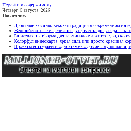
Перейти к содержимому
Четверг, 6 августа, 2026
Последние:
Дровяные камины: вековая традиция в современном инте
Железобетонные изделия: от фундамента до фасада — кл
Биржевая платформа для терминалов: архитектура, скоро
Колорфул видеокарта: яркая сила или просто красивая ко
Проекты коттеджей и одноэтажных домов с лучшими иде