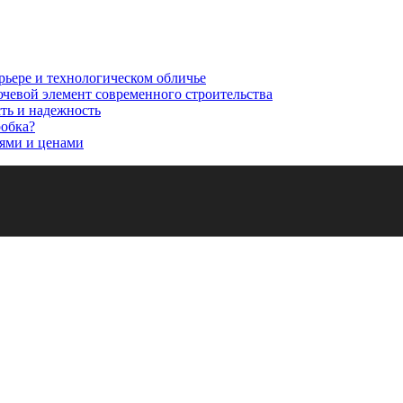
рьере и технологическом обличье
ючевой элемент современного строительства
сть и надежность
робка?
ями и ценами