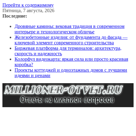
Перейти к содержимому
Пятница, 7 августа, 2026
Последние:
Дровяные камины: вековая традиция в современном
интерьере и технологическом обличье
Железобетонные изделия: от фундамента до фасада —
ключевой элемент современного строительства
Биржевая платформа для терминалов: архитектура,
скорость и надежность
Колорфул видеокарта: яркая сила или просто красивая
коробка?
Проекты коттеджей и одноэтажных домов с лучшими
идеями и ценами