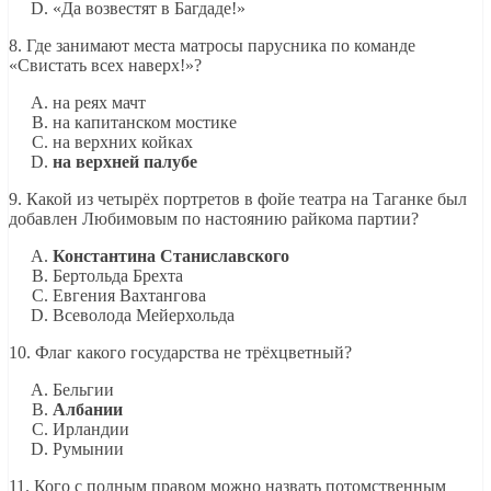
«Да возвестят в Багдаде!»
8. Где занимают места матросы парусника по команде
«Свистать всех наверх!»?
на реях мачт
на капитанском мостике
на верхних койках
на верхней палубе
9. Какой из четырёх портретов в фойе театра на Таганке был
добавлен Любимовым по настоянию райкома партии?
Константина Станиславского
Бертольда Брехта
Евгения Вахтангова
Всеволода Мейерхольда
10. Флаг какого государства не трёхцветный?
Бельгии
Албании
Ирландии
Румынии
11. Кого с полным правом можно назвать потомственным