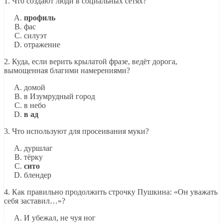
1. Что создают люди в социальных сетях?
профиль
фас
силуэт
отражение
2. Куда, если верить крылатой фразе, ведёт дорога,
вымощенная благими намерениями?
домой
в Изумрудный город
в небо
в ад
3. Что используют для просеивания муки?
дуршлаг
тёрку
сито
блендер
4. Как правильно продолжить строчку Пушкина: «Он уважать
себя заставил…»?
И убежал, не чуя ног