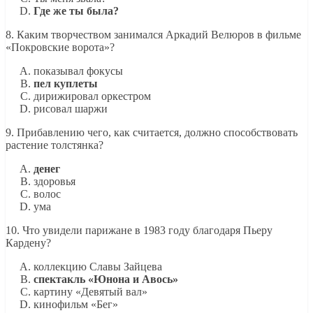
Где же ты была?
8. Каким творчеством занимался Аркадий Велюров в фильме
«Покровские ворота»?
показывал фокусы
пел куплеты
дирижировал оркестром
рисовал шаржи
9. Прибавлению чего, как считается, должно способствовать
растение толстянка?
денег
здоровья
волос
ума
10. Что увидели парижане в 1983 году благодаря Пьеру
Кардену?
коллекцию Славы Зайцева
спектакль «Юнона и Авось»
картину «Девятый вал»
кинофильм «Бег»