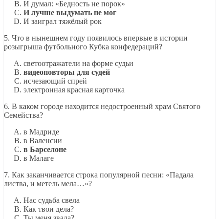
И думал: «Бедность не порок»
И лучше выдумать не мог
И заиграл тяжёлый рок
5. Что в нынешнем году появилось впервые в истории
розыгрыша футбольного Кубка конфедераций?
светоотражатели на форме судьи
видеоповторы для судей
исчезающий спрей
электронная красная карточка
6. В каком городе находится недостроенный храм Святого
Семейства?
в Мадриде
в Валенсии
в Барселоне
в Малаге
7. Как заканчивается строка популярной песни: «Падала
листва, и метель мела…»?
Нас судьба свела
Как твои дела?
Ты меня звала?