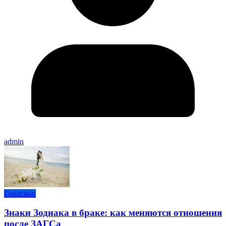
admin
Гороскоп
Знаки Зодиака в браке: как меняются отношения
после ЗАГСа