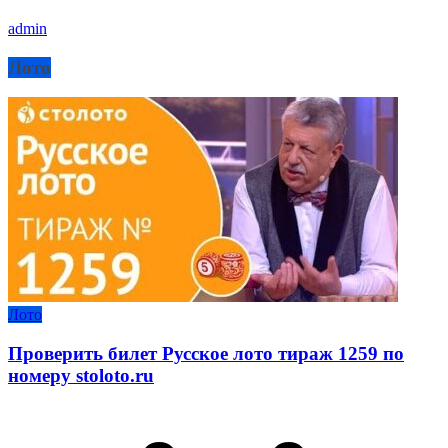
admin
Лото
Лото
Проверить билет Русское лото тираж 1259 по
номеру stoloto.ru