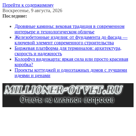
Перейти к содержимому
Воскресенье, 9 августа, 2026
Последние:
Дровяные камины: вековая традиция в современном
интерьере и технологическом обличье
Железобетонные изделия: от фундамента до фасада —
ключевой элемент современного строительства
Биржевая платформа для терминалов: архитектура,
скорость и надежность
Колорфул видеокарта: яркая сила или просто красивая
коробка?
Проекты коттеджей и одноэтажных домов с лучшими
идеями и ценами