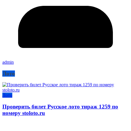
admin
Лото
Лото
Проверить билет Русское лото тираж 1259 по
номеру stoloto.ru