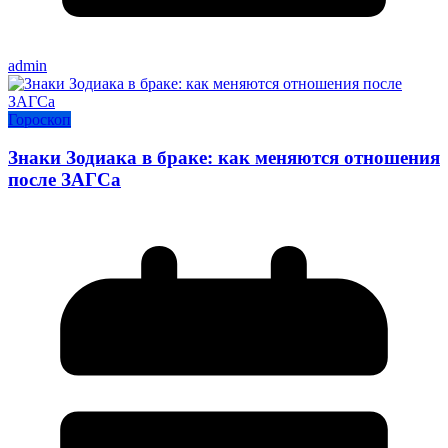
admin
Гороскоп
Знаки Зодиака в браке: как меняются отношения
после ЗАГСа