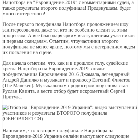
Нацотбора на "Евровидение-2019" с комментариями судей, а
также результаты второго полуфинала! Предвкушаем, будет
много интересного!
После первого полуфинала Нацотбора продолжением шоу
заинтересовались даже те, кто не особенно следит за этим
процессом. А все благодаря ярким выступлениям участников
и первым скандалам. Отметим, чтоучастники второго
полуфинала не менее яркие, поэтому мы с нетерпением ждем
их появления на сцене.
Для начала отметим, что, как и в прошлом голу, судейские
кресла Нацотбора на Евровидение-2019 заняли:
победительница Евровидения-2016 Джамала, легендарный
Андрей Данилко и музыкант и продюсер Евгений Филатов
(The Maneken). Музыкальным продюсером шоу снова стал
Руслан Квинта, а вести отбор будет искрометный Сергей
Притула.
Напомним, что в втором полуфинале Нацотбора на
Евровидение-2019 Украина онлайн выступают следующие