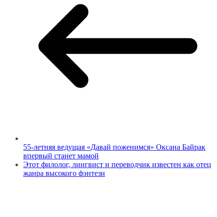
55-летняя ведущая «Давай поженимся» Оксана Байрак
впервый станет мамой
Этот филолог, лингвист и переводчик известен как отец
жанра высокого фэнтези