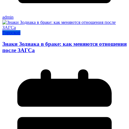
admin
Гороскоп
Знаки Зодиака в браке: как меняются отношения
после ЗАГСа