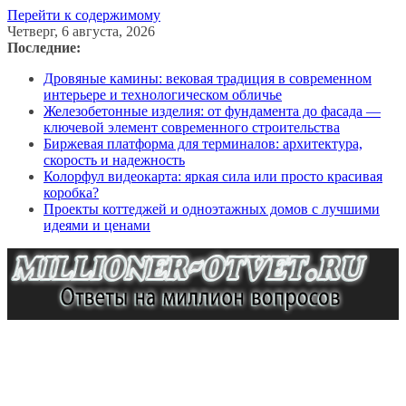
Перейти к содержимому
Четверг, 6 августа, 2026
Последние:
Дровяные камины: вековая традиция в современном
интерьере и технологическом обличье
Железобетонные изделия: от фундамента до фасада —
ключевой элемент современного строительства
Биржевая платформа для терминалов: архитектура,
скорость и надежность
Колорфул видеокарта: яркая сила или просто красивая
коробка?
Проекты коттеджей и одноэтажных домов с лучшими
идеями и ценами