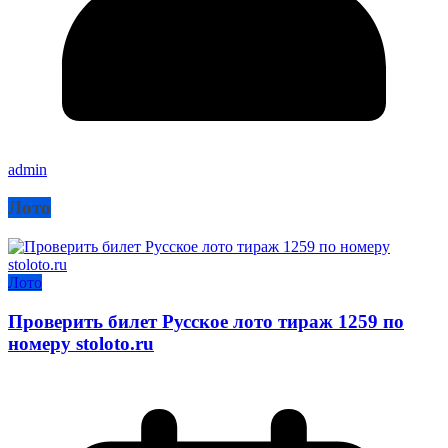
admin
Лото
Лото
Проверить билет Русское лото тираж 1259 по
номеру stoloto.ru