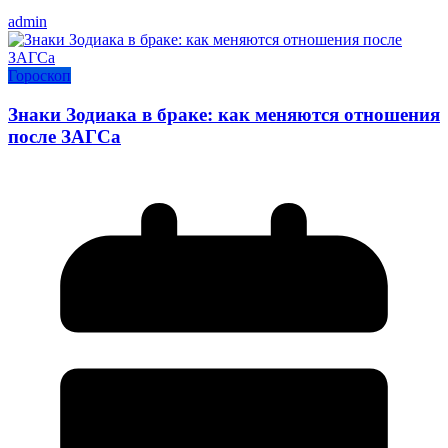
admin
Гороскоп
Знаки Зодиака в браке: как меняются отношения
после ЗАГСа