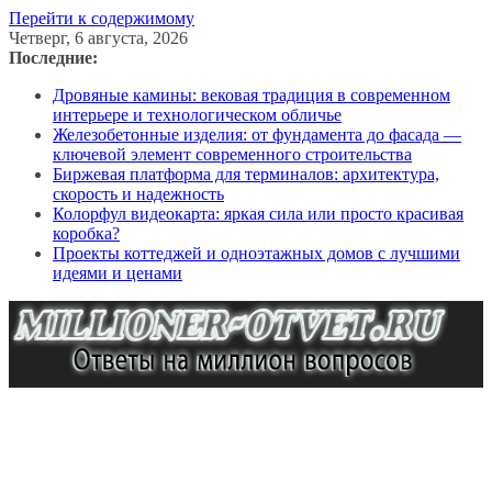
Перейти к содержимому
Четверг, 6 августа, 2026
Последние:
Дровяные камины: вековая традиция в современном
интерьере и технологическом обличье
Железобетонные изделия: от фундамента до фасада —
ключевой элемент современного строительства
Биржевая платформа для терминалов: архитектура,
скорость и надежность
Колорфул видеокарта: яркая сила или просто красивая
коробка?
Проекты коттеджей и одноэтажных домов с лучшими
идеями и ценами