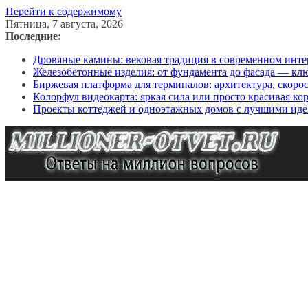
Перейти к содержимому
Пятница, 7 августа, 2026
Последние:
Дровяные камины: вековая традиция в современном инте
Железобетонные изделия: от фундамента до фасада — кл
Биржевая платформа для терминалов: архитектура, скоро
Колорфул видеокарта: яркая сила или просто красивая ко
Проекты коттеджей и одноэтажных домов с лучшими иде