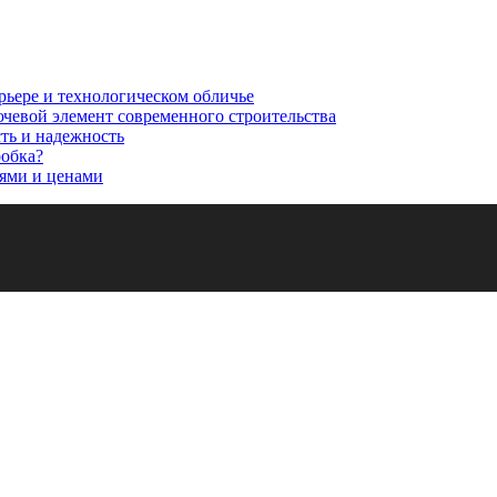
рьере и технологическом обличье
ючевой элемент современного строительства
сть и надежность
робка?
ями и ценами