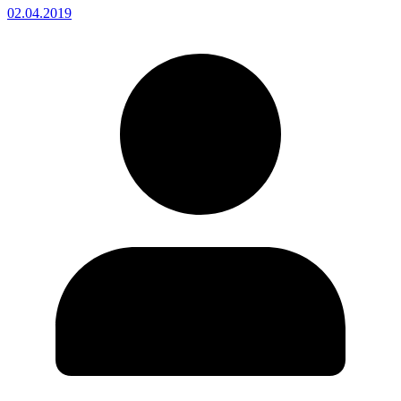
02.04.2019