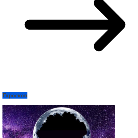
Гороскоп