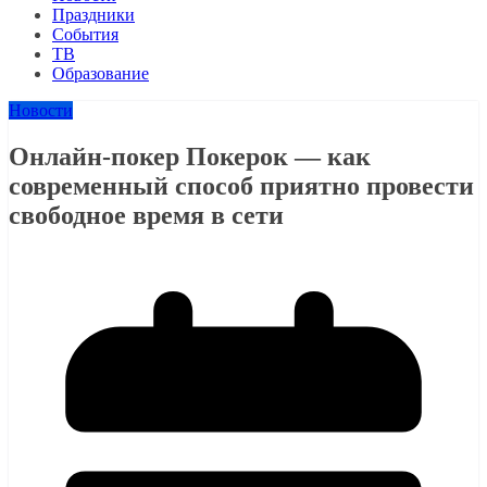
Праздники
События
ТВ
Образование
Новости
Онлайн-покер Покерок — как
современный способ приятно провести
свободное время в сети