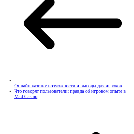
Онлайн казино: возможности и выгоды для игроков
Что говорят пользователи: правда об игровом опыте в
Mad Casino