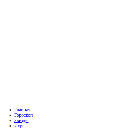
Главная
Гороскоп
Звезды
Игры