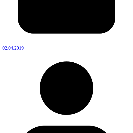
02.04.2019