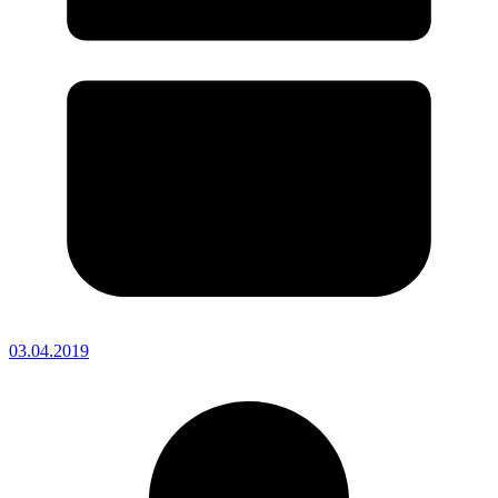
03.04.2019