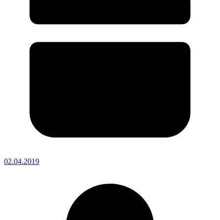
02.04.2019