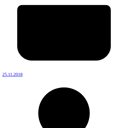
25.11.2018