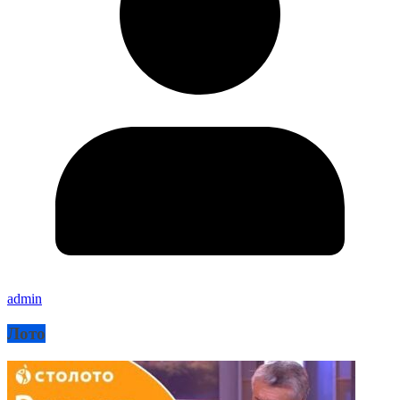
admin
Лото