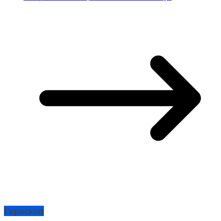
Гороскоп