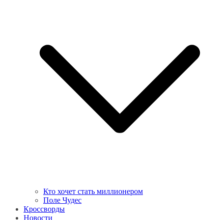
Кто хочет стать миллионером
Поле Чудес
Кроссворды
Новости