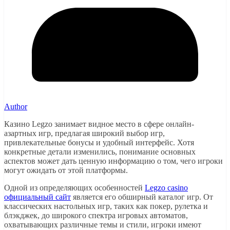
Author
Казино Legzo занимает видное место в сфере онлайн-
азартных игр, предлагая широкий выбор игр,
привлекательные бонусы и удобный интерфейс. Хотя
конкретные детали изменились, понимание основных
аспектов может дать ценную информацию о том, чего игроки
могут ожидать от этой платформы.
Одной из определяющих особенностей
Legzo casino
официальный сайт
является его обширный каталог игр. От
классических настольных игр, таких как покер, рулетка и
блэкджек, до широкого спектра игровых автоматов,
охватывающих различные темы и стили, игроки имеют