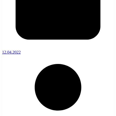
12.04.2022