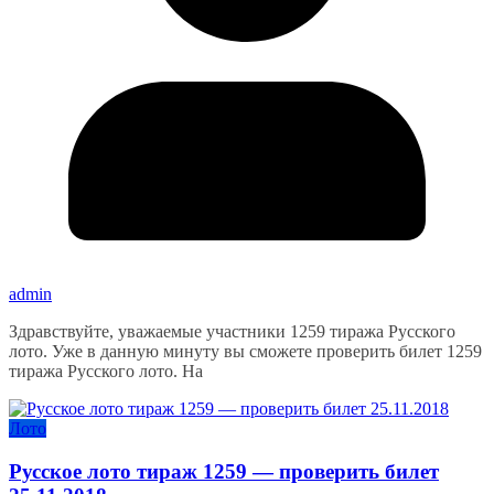
admin
Здравствуйте, уважаемые участники 1259 тиража Русского
лото. Уже в данную минуту вы сможете проверить билет 1259
тиража Русского лото. На
Лото
Русское лото тираж 1259 — проверить билет