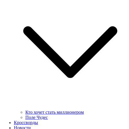
Кто хочет стать миллионером
Поле Чудес
Кроссворды
Новости