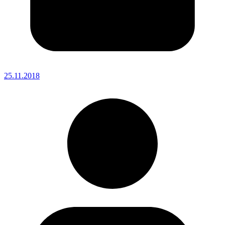
25.11.2018