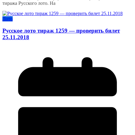
тиража Русского лото. На
Лото
Русское лото тираж 1259 — проверить билет
25.11.2018