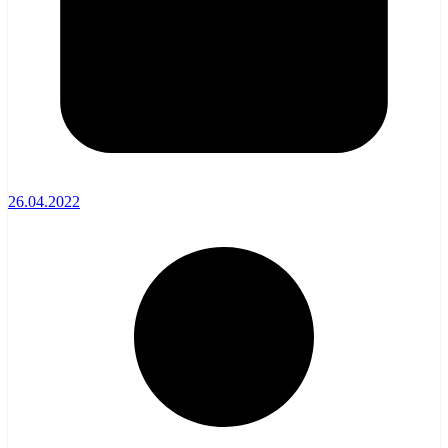
26.04.2022