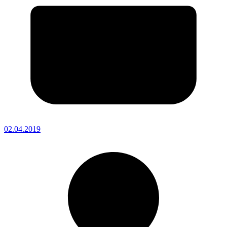
02.04.2019