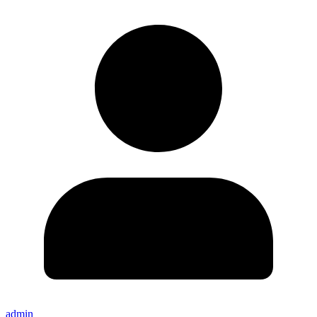
admin