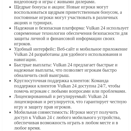
видеопокер и игры с живыми дилерами.
Щедрые бонусы и акции: Новые игроки могут
воспользоваться щедрым приветственным бонусом, а
постоянные игроки могут участвовать в различных
акциях и турнирах.
Надежная и безопасная платформа: Vulkan 24 использует
современные технологии обеспечения безопасности для
защиты личной и финансовой информации своих
игроков.
Удобный интерфейс: Веб-сайт и мобильное приложение
Vulkan 24 разработаны для удобного использования и
навигации.
Быстрые выплаты: Vulkan 24 предлагает быстрые и
надежные выплаты, что позволяет игрокам быстро
обналичить свой выигрыш.
Круглосуточная поддержка клиентов: Команда
поддержки клиентов Vulkan 24 доступна 24/7, чтобы
помочь игрокам с любыми вопросами или проблемами.
Лицензированный и регулируемый: Vulkan 24
лицензирован и регулируется, что гарантирует честную
игру и защиту прав игроков.
Мобильная совместимость: Игроки могут получить
доступ к Vulkan 24 с любого мобильного устройства,
обеспечивая возможность играть в любом месте и в
любое время.