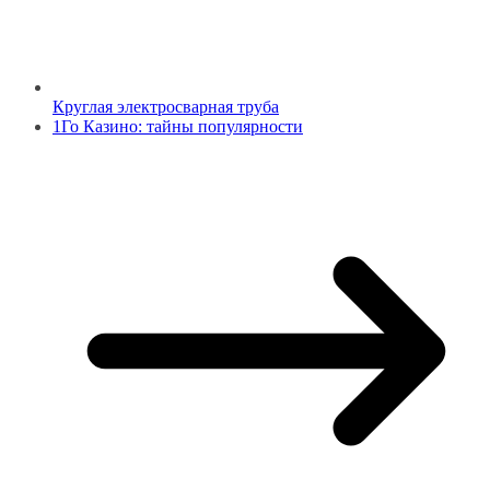
Круглая электросварная труба
1Го Казино: тайны популярности