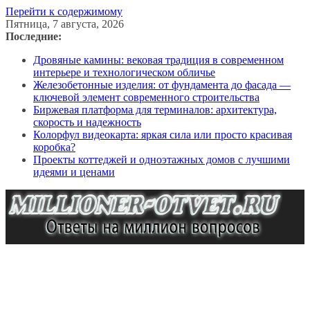
Перейти к содержимому
Пятница, 7 августа, 2026
Последние:
Дровяные камины: вековая традиция в современном
интерьере и технологическом обличье
Железобетонные изделия: от фундамента до фасада —
ключевой элемент современного строительства
Биржевая платформа для терминалов: архитектура,
скорость и надежность
Колорфул видеокарта: яркая сила или просто красивая
коробка?
Проекты коттеджей и одноэтажных домов с лучшими
идеями и ценами