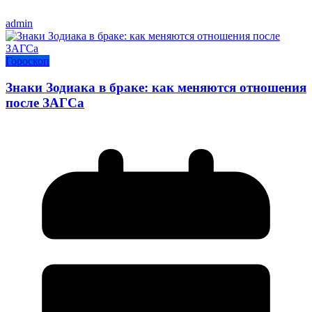
admin
Гороскоп
Знаки Зодиака в браке: как меняются отношения
после ЗАГСа