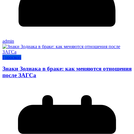
admin
Гороскоп
Знаки Зодиака в браке: как меняются отношения
после ЗАГСа