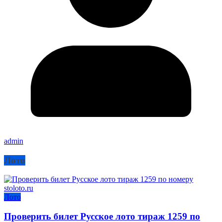
admin
Лото
Лото
Проверить билет Русское лото тираж 1259 по