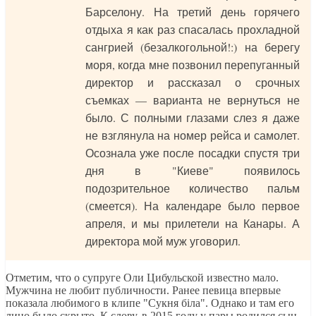
Барселону. На третий день горячего
отдыха я как раз спасалась прохладной
сангрией (безалкогольной!:) на берегу
моря, когда мне позвонил перепуганный
директор и рассказал о срочных
съемках — варианта не вернуться не
было. С полными глазами слез я даже
не взглянула на номер рейса и самолет.
Осознала уже после посадки спустя три
дня в "Киеве" появилось
подозрительное количество пальм
(смеется). На календаре было первое
апреля, и мы прилетели на Канары. А
директора мой муж уговорил.
Отметим, что о супруге Оли Цибульской известно мало.
Мужчина не любит публичности. Ранее певица впервые
показала любимого в клипе "Сукня біла". Однако и там его
лицо было скрыто. К слову, в 2015 году у пары родился сын