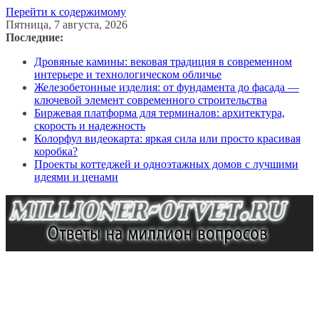
Перейти к содержимому
Пятница, 7 августа, 2026
Последние:
Дровяные камины: вековая традиция в современном
интерьере и технологическом обличье
Железобетонные изделия: от фундамента до фасада —
ключевой элемент современного строительства
Биржевая платформа для терминалов: архитектура,
скорость и надежность
Колорфул видеокарта: яркая сила или просто красивая
коробка?
Проекты коттеджей и одноэтажных домов с лучшими
идеями и ценами