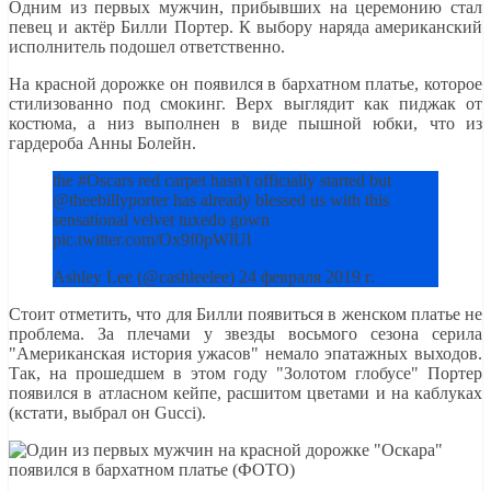
Одним из первых мужчин, прибывших на церемонию стал
певец и актёр Билли Портер. К выбору наряда американский
исполнитель подошел ответственно.
На красной дорожке он появился в бархатном платье, которое
стилизованно под смокинг. Верх выглядит как пиджак от
костюма, а низ выполнен в виде пышной юбки, что из
гардероба Анны Болейн.
the #Oscars red carpet hasn't officially started but
@theebillyporter has already blessed us with this
sensational velvet tuxedo gown
pic.twitter.com/Ox9f0pWlUl
Ashley Lee (@cashleelee) 24 февраля 2019 г.
Стоит отметить, что для Билли появиться в женском платье не
проблема. За плечами у звезды восьмого сезона серила
"Американская история ужасов" немало эпатажных выходов.
Так, на прошедшем в этом году "Золотом глобусе" Портер
появился в атласном кейпе, расшитом цветами и на каблуках
(кстати, выбрал он Gucci).