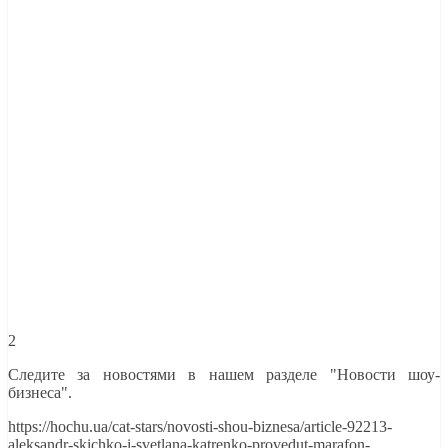
2
Следите за новостями в нашем разделе "Новости шоу-
бизнеса".
https://hochu.ua/cat-stars/novosti-shou-biznesa/article-92213-
aleksandr-skichko-i-svetlana-katrenko-provedut-marafon-