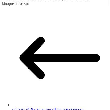
kinopremii-oskar/
«Оскар-2019»: кто стал «Лучшим актером»