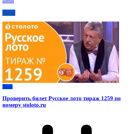
admin
Лото
Лото
Проверить билет Русское лото тираж 1259 по
номеру stoloto.ru