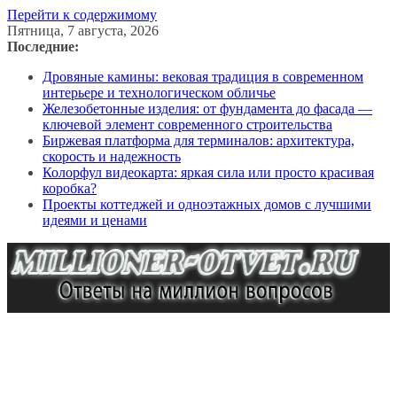
Перейти к содержимому
Пятница, 7 августа, 2026
Последние:
Дровяные камины: вековая традиция в современном
интерьере и технологическом обличье
Железобетонные изделия: от фундамента до фасада —
ключевой элемент современного строительства
Биржевая платформа для терминалов: архитектура,
скорость и надежность
Колорфул видеокарта: яркая сила или просто красивая
коробка?
Проекты коттеджей и одноэтажных домов с лучшими
идеями и ценами