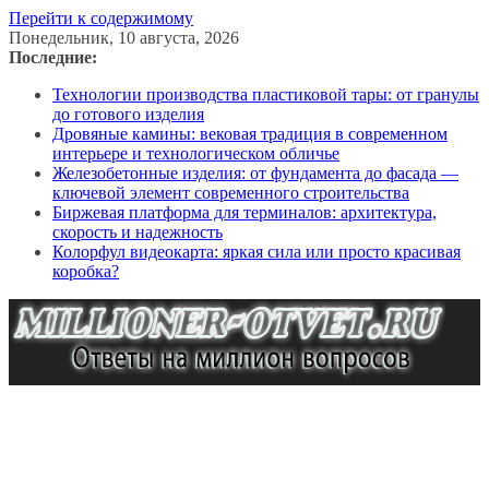
Перейти к содержимому
Понедельник, 10 августа, 2026
Последние:
Технологии производства пластиковой тары: от гранулы
до готового изделия
Дровяные камины: вековая традиция в современном
интерьере и технологическом обличье
Железобетонные изделия: от фундамента до фасада —
ключевой элемент современного строительства
Биржевая платформа для терминалов: архитектура,
скорость и надежность
Колорфул видеокарта: яркая сила или просто красивая
коробка?