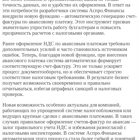
точность данных, но и удобство их оформления. В ответ на
эти потребности разработчики системы Аспро.Финансы
внедрили новую функцию – автоматическую генерацию счет-
фактуры по авансовому платежу. Этот инструмент призван
значительно упростить работу бухгалтерам и повысить
прозрачность расчетов с налоговыми органами.
Ранее оформление НДС по авансовым платежам требовало
дополнительных усилий и часто становилось источником
ошибок. Теперь, благодаря новой функции, при внесении
авансового платежа система автоматически формирует
соответствующую счет-фактуру. Это не только ускоряет
процесс документооборота, но и обеспечивает строгую
соответствие налоговым требованиям. В результате бизнес
получает возможность своевременно и правильно
отчитываться, избегая штрафных санкций и налоговых
проверок.
Новая возможность особенно актуальна для компаний,
работающих по упрощенной системе налогообложения или
ведущих крупные сделки с авансовыми платежами. В таких
случаях правильное оформление счетов-фактур по авансам —
залог правильного учета НДС и избежания разногласий с
налоговыми инспекторами. В системе Аспро.Финансы
автоматизация этого процесса стала более гибкой и понятной,