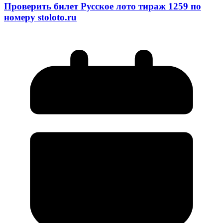
Проверить билет Русское лото тираж 1259 по
номеру stoloto.ru