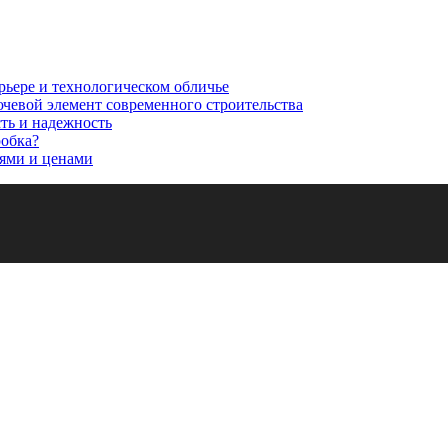
рьере и технологическом обличье
ючевой элемент современного строительства
сть и надежность
робка?
ями и ценами