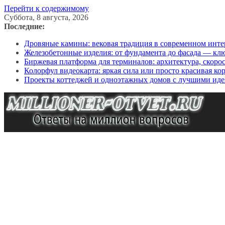
Перейти к содержимому
Суббота, 8 августа, 2026
Последние:
Дровяные камины: вековая традиция в современном инте
Железобетонные изделия: от фундамента до фасада — кл
Биржевая платформа для терминалов: архитектура, скоро
Колорфул видеокарта: яркая сила или просто красивая ко
Проекты коттеджей и одноэтажных домов с лучшими иде