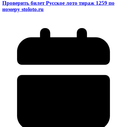
Проверить билет Русское лото тираж 1259 по
номеру stoloto.ru