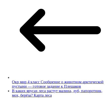
Окр мир 4 класс Сообщение о животном арктической
пустыни — готовое задание к Плешаков
В каких ярусах леса растут малина, дуб, папоротник,
мох, берёза? Карта леса