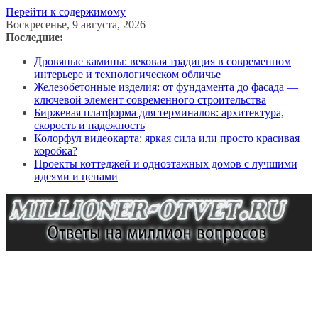
Перейти к содержимому
Воскресенье, 9 августа, 2026
Последние:
Дровяные камины: вековая традиция в современном
интерьере и технологическом обличье
Железобетонные изделия: от фундамента до фасада —
ключевой элемент современного строительства
Биржевая платформа для терминалов: архитектура,
скорость и надежность
Колорфул видеокарта: яркая сила или просто красивая
коробка?
Проекты коттеджей и одноэтажных домов с лучшими
идеями и ценами