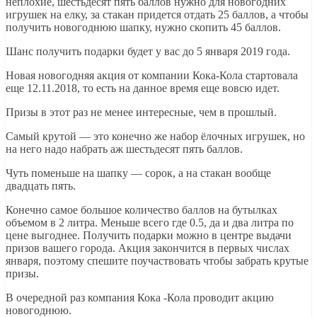
неплохие, шестьдесят пять баллов нужно для новогодних
игрушек на елку, за стакан придется отдать 25 баллов, а чтобы
получить новогоднюю шапку, нужно скопить 45 баллов.
Шанс получить подарки будет у вас до 5 января 2019 года.
Новая новогодняя акция от компании Кока-Кола стартовала
еще 12.11.2018, то есть на данное время еще вовсю идет.
Призы в этот раз не менее интересные, чем в прошлый.
Самый крутой — это конечно же набор ёлочных игрушек, но
на него надо набрать аж шестьдесят пять баллов.
Чуть поменьше на шапку — сорок, а на стакан вообще
двадцать пять.
Конечно самое большое количество баллов на бутылках
объемом в 2 литра. Меньше всего где 0.5, да и два литра по
цене выгоднее. Получить подарки можно в центре выдачи
призов вашего города. Акция закончится в первых числах
января, поэтому спешите поучаствовать чтобы забрать крутые
призы.
В очередной раз компания Кока -Кола проводит акцию
новогоднюю.