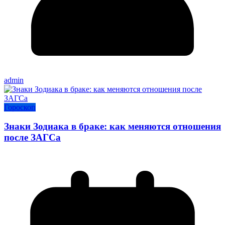
admin
Гороскоп
Знаки Зодиака в браке: как меняются отношения
после ЗАГСа