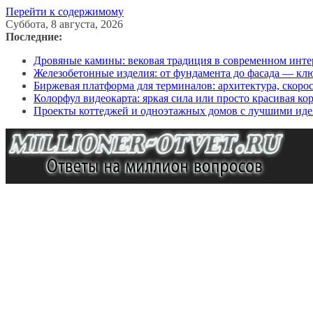
Перейти к содержимому
Суббота, 8 августа, 2026
Последние:
Дровяные камины: вековая традиция в современном инте
Железобетонные изделия: от фундамента до фасада — кл
Биржевая платформа для терминалов: архитектура, скоро
Колорфул видеокарта: яркая сила или просто красивая ко
Проекты коттеджей и одноэтажных домов с лучшими иде