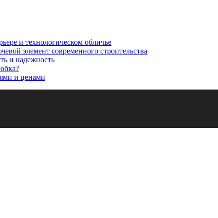
рьере и технологическом обличье
ючевой элемент современного строительства
сть и надежность
робка?
ями и ценами