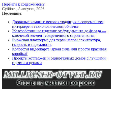
Перейти к содержимому
Суббота, 8 августа, 2026
Последние:
Дровяные камины: вековая традиция в современном
интерьере и технологическом обличье
Железобетонные изделия: от фундамента до фасада —
ключевой элемент современного строительства
Биржевая платформа для терминалов: архитектура,
скорость и надежность
Колорфул видеокарта: яркая сила или просто красивая
коробка?
Проекты коттеджей и одноэтажных домов с лучшими
идеями и ценами