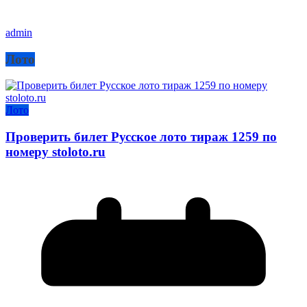
admin
Лото
Лото
Проверить билет Русское лото тираж 1259 по
номеру stoloto.ru