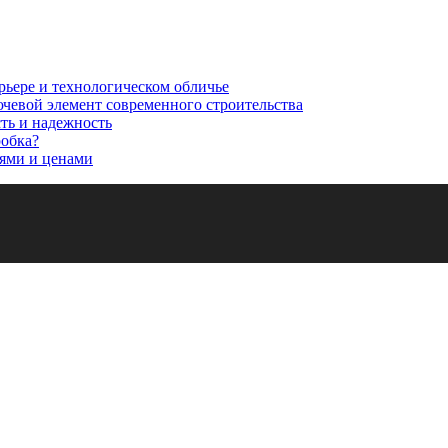
рьере и технологическом обличье
ючевой элемент современного строительства
сть и надежность
робка?
ями и ценами