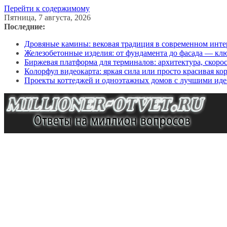
Перейти к содержимому
Пятница, 7 августа, 2026
Последние:
Дровяные камины: вековая традиция в современном инте
Железобетонные изделия: от фундамента до фасада — кл
Биржевая платформа для терминалов: архитектура, скоро
Колорфул видеокарта: яркая сила или просто красивая ко
Проекты коттеджей и одноэтажных домов с лучшими иде