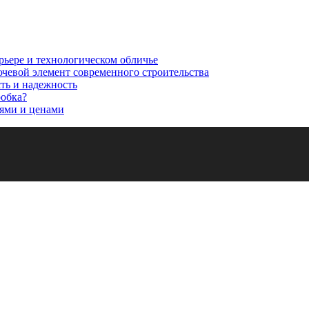
рьере и технологическом обличье
ючевой элемент современного строительства
сть и надежность
робка?
ями и ценами