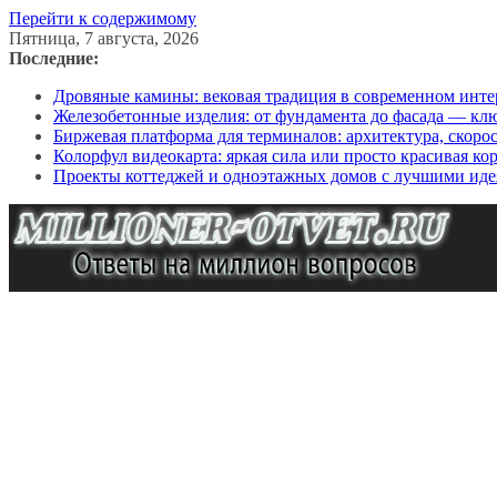
Перейти к содержимому
Пятница, 7 августа, 2026
Последние:
Дровяные камины: вековая традиция в современном инте
Железобетонные изделия: от фундамента до фасада — кл
Биржевая платформа для терминалов: архитектура, скоро
Колорфул видеокарта: яркая сила или просто красивая ко
Проекты коттеджей и одноэтажных домов с лучшими иде