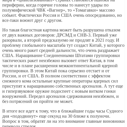
периферии, когда горячие головы то нанесут удары по
полумифической ЧВК «Вагнер», то «Томагавки» массово
собьют. Фактически Россия и США очень опосредованно, но
все-таки воюют друг с другом.
Но такая благостная картина может быть разрушена отказом
от двух важных договоров: ДРСМД и СНВ-3. Первый уже
разорвали, а второй предсказуемо не продлят в 2021 году. И
проблему глобального масштаба тут создаст Китай, у которого
очень много ракет средней дальности, что очень раздражает
США. Наращивание Соединенными Штатами группировки
тактических ракет неизбежно вызовет ответ Китая, в том
числе и в плане расширения межконтинентальной ядерной
группировки. В этом Китай пока серьезно отстает и от
России, и от США. В полном соответствии с эффектом
снежного кома остальные крупные операторы ядерных сил
приступят к наращиванию собственных арсеналов. А тут еще
и гиперзвуковое оружие подоспеет с новым витком гонки
вооружений. Передел арсеналов сдерживания неизбежен, и
без потрясений он пройти не может.
В итоге все идет к тому, что в ближайшие годы часы Судного
дня «пододвинут» еще секунд на 30 ближе к полуночи.
Вопрос в том, обратят ли на это внимание главные виновники
перевода стрелок.