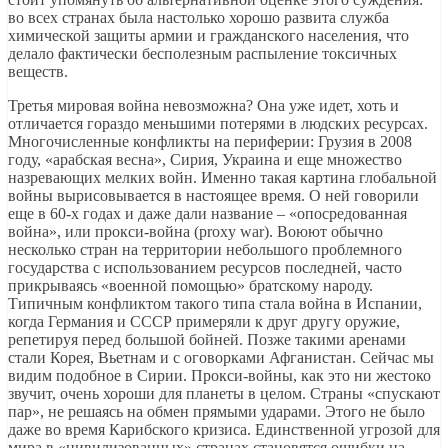
во всех странах была настолько хорошо развита служба
химической защиты армии и гражданского населения, что
делало фактически бесполезным распыление токсичных
веществ.
Третья мировая война невозможна? Она уже идет, хоть и
отличается гораздо меньшими потерями в людских ресурсах.
Многочисленные конфликты на периферии: Грузия в 2008
году, «арабская весна», Сирия, Украина и еще множество
назревающих мелких войн. Именно такая картина глобальной
войны вырисовывается в настоящее время. О ней говорили
еще в 60-х годах и даже дали название – «опосредованная
война», или прокси-война (proxy war). Воюют обычно
несколько стран на территории небольшого проблемного
государства с использованием ресурсов последней, часто
прикрываясь «военной помощью» братскому народу.
Типичным конфликтом такого типа стала война в Испании,
когда Германия и СССР примеряли к друг другу оружие,
репетируя перед большой бойней. Позже такими аренами
стали Корея, Вьетнам и с оговорками Афганистан. Сейчас мы
видим подобное в Сирии. Прокси-войны, как это ни жестоко
звучит, очень хороши для планеты в целом. Страны «спускают
пар», не решаясь на обмен прямыми ударами. Этого не было
даже во время Карибского кризиса. Единственной угрозой для
мира в «цивилизованных» странах становятся ошибки на