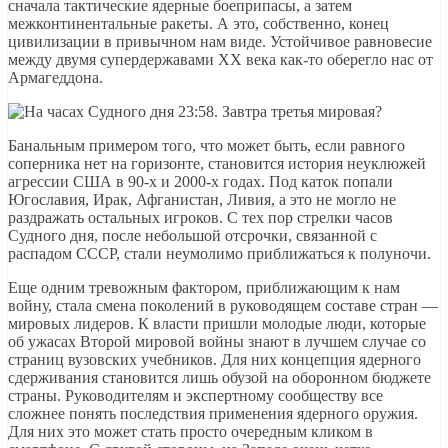
сначала тактические ядерные боеприпасы, а затем
межконтинентальные ракеты. А это, собственно, конец
цивилизации в привычном нам виде. Устойчивое равновесие
между двумя супердержавами XX века как-то оберегло нас от
Армагеддона.
Банальным примером того, что может быть, если равного
соперника нет на горизонте, становится история неуклюжей
агрессии США в 90-х и 2000-х годах. Под каток попали
Югославия, Ирак, Афганистан, Ливия, а это не могло не
раздражать остальных игроков. С тех пор стрелки часов
Судного дня, после небольшой отсрочки, связанной с
распадом СССР, стали неумолимо приближаться к полуночи.
Еще одним тревожным фактором, приближающим к нам
войну, стала смена поколений в руководящем составе стран —
мировых лидеров. К власти пришли молодые люди, которые
об ужасах Второй мировой войны знают в лучшем случае со
страниц вузовских учебников. Для них концепция ядерного
сдерживания становится лишь обузой на оборонном бюджете
страны. Руководителям и экспертному сообществу все
сложнее понять последствия применения ядерного оружия.
Для них это может стать просто очередным кликом в