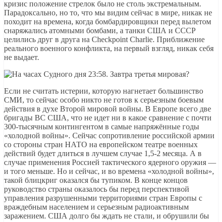
кризис положение стрелок было не столь экстремальным.
Парадоксально, но то, что мы видим сейчас в мире, никак не
походит на времена, когда бомбардировщики перед вылетом
снаряжались атомными бомбами, а танки США и СССР
целились друг в друга на Checkpoint Charlie. Приближение
реального военного конфликта, на первый взгляд, никак себя
не выдает.
Если не считать истерии, которую нагнетает большинство
СМИ, то сейчас особо никто не готов к серьезным боевым
действия в духе Второй мировой войны. В Европе всего две
бригады ВС США, что не идет ни в какое сравнение с почти
300-тысячным контингентом в самые напряжённые годы
«холодной войны». Сейчас сопротивление российской армии
со стороны стран НАТО на европейском театре военных
действий будет длиться в лучшем случае 1,5-2 месяца. А в
случае применения Россией тактического ядерного оружия —
и того меньше. Но и сейчас, и во времена «холодной войны»,
такой блицкриг оказался бы тупиком. В конце концов
руководство страны оказалось бы перед перспективой
управления разрушенными территориями стран Европы с
враждебным населением и серьезным радиоактивным
заражением. США долго бы ждать не стали, и обрушили бы