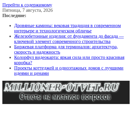
Перейти к содержимому
Пятница, 7 августа, 2026
Последние:
Дровяные камины: вековая традиция в современном
интерьере и технологическом обличье
Железобетонные изделия: от фундамента до фасада —
ключевой элемент современного строительства
Биржевая платформа для терминалов: архитектура,
скорость и надежность
Колорфул видеокарта: яркая сила или просто красивая
коробка?
Проекты коттеджей и одноэтажных домов с лучшими
идеями и ценами