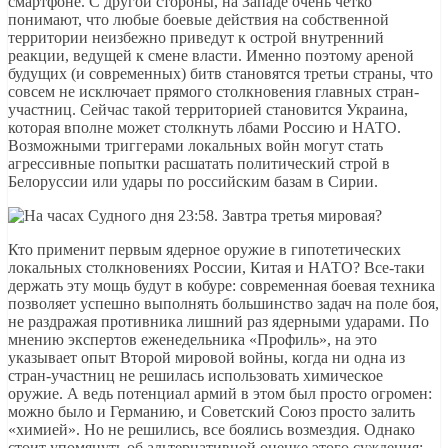
смартфоне. С другой стороны, на Западе очень четко
понимают, что любые боевые действия на собственной
территории неизбежно приведут к острой внутренний
реакции, ведущей к смене власти. Именно поэтому ареной
будущих (и современных) битв становятся третьи страны, что
совсем не исключает прямого столкновения главных стран-
участниц. Сейчас такой территорией становится Украина,
которая вполне может столкнуть лбами Россию и НАТО.
Возможными триггерами локальных войн могут стать
агрессивные попытки расшатать политический строй в
Белоруссии или удары по российским базам в Сирии.
Кто применит первым ядерное оружие в гипотетических
локальных столкновениях России, Китая и НАТО? Все-таки
держать эту мощь будут в кобуре: современная боевая техника
позволяет успешно выполнять большинство задач на поле боя,
не раздражая противника лишний раз ядерными ударами. По
мнению экспертов еженедельника «Профиль», на это
указывает опыт Второй мировой войны, когда ни одна из
стран-участниц не решилась использовать химическое
оружие. А ведь потенциал армий в этом был просто огромен:
можно было и Германию, и Советский Союз просто залить
«химией». Но не решились, все боялись возмездия. Однако
стоит упомянуть об альтернативной оценке этого суждения: