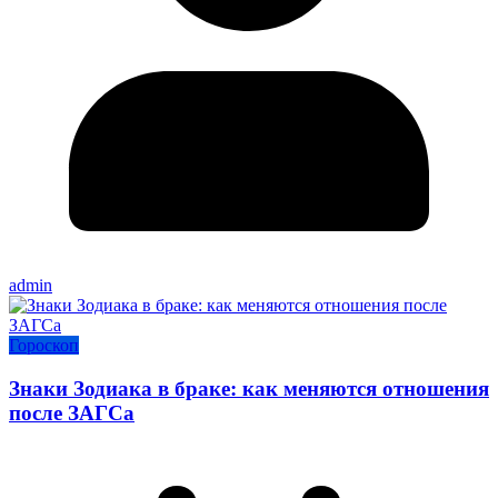
admin
Гороскоп
Знаки Зодиака в браке: как меняются отношения
после ЗАГСа