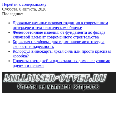
Перейти к содержимому
Суббота, 8 августа, 2026
Последние:
Дровяные камины: вековая традиция в современном
интерьере и технологическом обличье
Железобетонные изделия: от фундамента до фасада —
ключевой элемент современного строительства
Биржевая платформа для терминалов: архитектура,
скорость и надежность
Колорфул видеокарта: яркая сила или просто красивая
коробка?
Проекты коттеджей и одноэтажных домов с лучшими
идеями и ценами