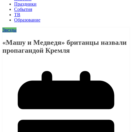
Праздники
События
ТВ
Образование
Звезды
«Машу и Медведя» британцы назвали
пропагандой Кремля