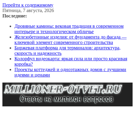
Перейти к содержимому
Пятница, 7 августа, 2026
Последние:
Дровяные камины: вековая традиция в современном
интерьере и технологическом обличье
Железобетонные изделия: от фундамента до фасада —
ключевой элемент современного строительства
Биржевая платформа для терминалов: архитектура,
скорость и надежность
Колорфул видеокарта: яркая сила или просто красивая
коробка?
Проекты коттеджей и одноэтажных домов с лучшими
идеями и ценами