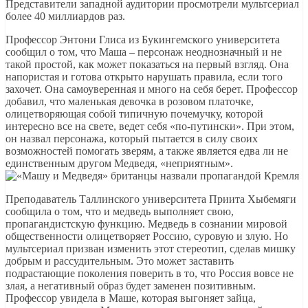
Представители западной аудитории просмотрели мультсериал
более 40 миллиардов раз.
Профессор Энтони Глиса из Букингемского университета
сообщил о том, что Маша – персонаж неоднозначный и не
такой простой, как может показаться на первый взгляд. Она
напористая и готова открыто нарушать правила, если того
захочет. Она самоуверенная и много на себя берет. Профессор
добавил, что маленькая девочка в розовом платочке,
олицетворяющая собой типичную почемучку, которой
интересно все на свете, ведет себя «по-путински». При этом,
он назвал персонажа, который пытается в силу своих
возможностей помогать зверям, а также является едва ли не
единственным другом Медведя, «неприятным».
Преподаватель Таллинского университета Приита Хыбемяги
сообщила о том, что и медведь выполняет свою,
пропагандистскую функцию. Медведь в сознании мировой
общественности олицетворяет Россию, суровую и злую. Но
мультсериал призван изменить этот стереотип, сделав мишку
добрым и рассудительным. Это может заставить
подрастающие поколения поверить в то, что Россия вовсе не
злая, а негативный образ будет заменен позитивным.
Профессор увидела в Маше, которая выгоняет зайца,