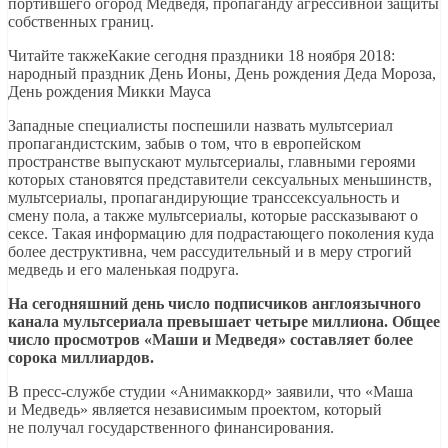
портившего огород Медведя, пропаганду агрессивной защиты
собственных границ.
Читайте такжеКакие сегодня праздники 18 ноября 2018:
народный праздник День Ионы, День рождения Деда Мороза,
День рождения Микки Мауса
Западные специалисты поспешили назвать мультсериал
пропагандистским, забыв о том, что в европейском
пространстве выпускают мультсериалы, главными героями
которых становятся представители сексуальных меньшинств,
мультсериалы, пропагандирующие транссексуальность и
смену пола, а также мультсериалы, которые рассказывают о
сексе. Такая информацию для подрастающего поколения куда
более деструктивна, чем рассудительный и в меру строгий
медведь и его маленькая подруга.
На сегодняшний день число подписчиков англоязычного
канала мультсериала превышает четыре миллиона. Общее
число просмотров «Маши и Медведя» составляет более
сорока миллиардов.
В пресс-службе студии «Анимаккорд» заявили, что «Маша
и Медведь» является независимым проектом, который
не получал государственного финансирования.