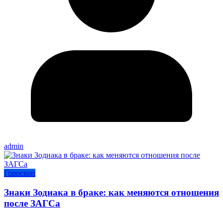
admin
Гороскоп
Знаки Зодиака в браке: как меняются отношения
после ЗАГСа