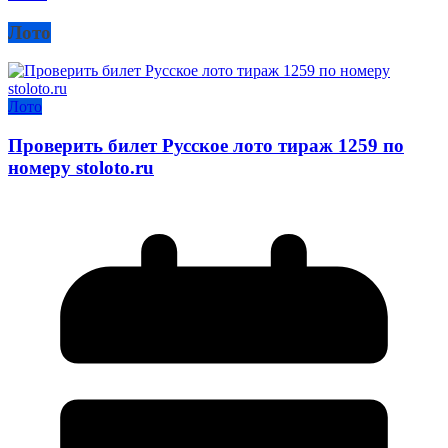
Лото
Лото
Проверить билет Русское лото тираж 1259 по
номеру stoloto.ru