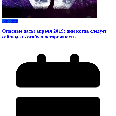
Гороскоп
Опасные даты апреля 2019: дни когда следует
соблюдать особую осторожность