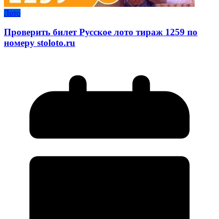
Лото
Проверить билет Русское лото тираж 1259 по
номеру stoloto.ru