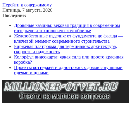
Перейти к содержимому
Пятница, 7 августа, 2026
Последние:
Дровяные камины: вековая традиция в современном
интерьере и технологическом обличье
Железобетонные изделия: от фундамента до фасада —
ключевой элемент современного строительства
Биржевая платформа для терминалов: архитектура,
скорость и надежность
Колорфул видеокарта: яркая сила или просто красивая
коробка?
Проекты коттеджей и одноэтажных домов с лучшими
идеями и ценами