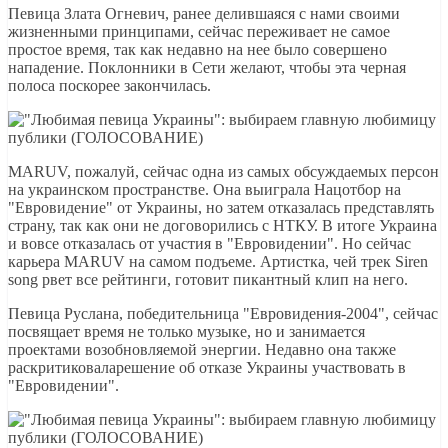
Певица Злата Огневич, ранее делившаяся с нами своими
жизненными принципами, сейчас переживает не самое
простое время, так как недавно на нее было совершено
нападение. Поклонники в Сети желают, чтобы эта черная
полоса поскорее закончилась.
MARUV, пожалуй, сейчас одна из самых обсуждаемых персон
на украинском пространстве. Она выиграла Нацотбор на
"Евровидение" от Украины, но затем отказалась представлять
страну, так как они не договорились с НТКУ. В итоге Украина
и вовсе отказалась от участия в "Евровидении". Но сейчас
карьера MARUV на самом подъеме. Артистка, чей трек Siren
song рвет все рейтинги, готовит пикантный клип на него.
Певица Руслана, победительница "Евровидения-2004", сейчас
посвящает время не только музыке, но и занимается
проектами возобновляемой энергии. Недавно она также
раскритиковаларешение об отказе Украины участвовать в
"Евровидении".