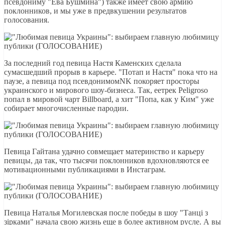
псевдониму "Ева Бушмина") также имеет свою армию
поклонников, и мы уже в предвкушении результатов
голосования.
За последний год певица Настя Каменских сделала
сумасшедший прорыв в карьере. "Потап и Настя" пока что на
паузе, а певица под псевдонимомNK покоряет просторы
украинского и мирового шоу-бизнеса. Так, еетрек Peligroso
попал в мировой чарт Billboard, а хит "Попа, как у Ким" уже
собирает многочисленные пародии.
Певица Гайтана удачно совмещает материнство и карьеру
певицы, да так, что тысячи поклонников вдохновляются ее
мотивационными публикациями в Инстаграм.
Певица Наталья Могилевская после победы в шоу "Танці з
зірками" начала свою жизнь еще в более активном русле. А вы