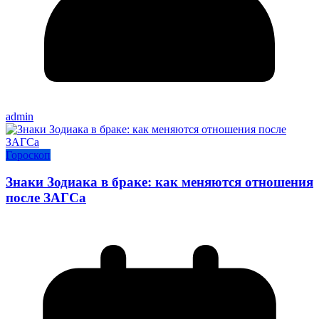
admin
Гороскоп
Знаки Зодиака в браке: как меняются отношения
после ЗАГСа