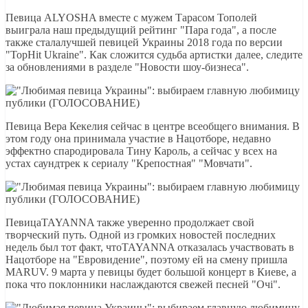
Певица ALYOSHA вместе с мужем Тарасом Тополей
выиграла наш предыдущий рейтинг "Пара года", а после
также сталалучшей певицей Украины 2018 года по версии
"TopHit Ukraine". Как сложится судьба артистки далее, следите
за обновлениями в разделе "Новости шоу-бизнеса".
Певица Вера Кекелия сейчас в центре всеобщего внимания. В
этом году она принимала участие в Нацотборе, недавно
эффектно спародировала Тину Кароль, а сейчас у всех на
устах саундтрек к сериалу "Крепостная" "Мовчати".
ПевицаTAYANNA также уверенно продолжает свой
творческий путь. Одной из громких новостей последних
недель был тот факт, чтоTAYANNA отказалась участвовать в
Нацотборе на "Евровидение", поэтому ей на смену пришла
MARUV. 9 марта у певицы будет большой концерт в Киеве, а
пока что поклонники наслаждаются свежей песней "Очі".