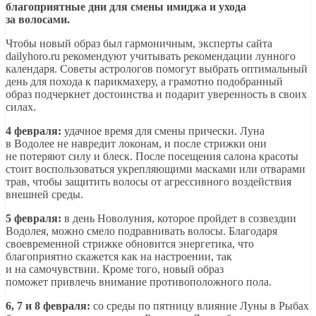
благоприятные дни для смены имиджа и ухода
за волосами.
Чтобы новый образ был гармоничным, эксперты сайта
dailyhoro.ru рекомендуют учитывать рекомендации лунного
календаря. Советы астрологов помогут выбрать оптимальный
день для похода к парикмахеру, а грамотно подобранный
образ подчеркнет достоинства и подарит уверенность в своих
силах.
4 февраля:
удачное время для смены прически. Луна
в Водолее не навредит локонам, и после стрижки они
не потеряют силу и блеск. После посещения салона красоты
стоит воспользоваться укрепляющими масками или отварами
трав, чтобы защитить волосы от агрессивного воздействия
внешней среды.
5 февраля:
в день Новолуния, которое пройдет в созвездии
Водолея, можно смело подравнивать волосы. Благодаря
своевременной стрижке обновится энергетика, что
благоприятно скажется как на настроении, так
и на самочувствии. Кроме того, новый образ
поможет привлечь внимание противоположного пола.
6, 7 и 8 февраля:
со среды по пятницу влияние Луны в Рыбах