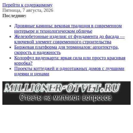
Перейти к содержимому
Пятница, 7 августа, 2026
Последние:
Дровяные камины: вековая традиция в современном
интерьере и технологическом обличье
Железобетонные изделия: от фундамента до фасада —
ключевой элемент современного строительства
Биржевая платформа для терминалов: архитектура,
скорость и надежность
Колорфул видеокарта: яркая сила или просто красивая
коробка?
Проекты коттеджей и одноэтажных домов с лучшими
идеями и ценами