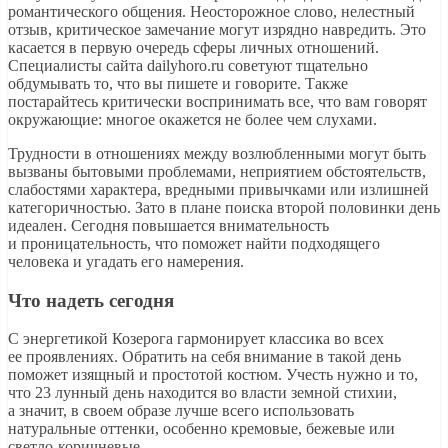
романтического общения. Неосторожное слово, нелестный
отзыв, критическое замечание могут изрядно навредить. Это
касается в первую очередь сферы личных отношений.
Специалисты сайта dailyhoro.ru советуют тщательно
обдумывать то, что вы пишете и говорите. Также
постарайтесь критически воспринимать все, что вам говорят
окружающие: многое окажется не более чем слухами.
Трудности в отношениях между возлюбленными могут быть
вызваны бытовыми проблемами, неприятием обстоятельств,
слабостями характера, вредными привычками или излишней
категоричностью. Зато в плане поиска второй половинки день
идеален. Сегодня повышается внимательность
и проницательность, что поможет найти подходящего
человека и угадать его намерения.
Что надеть сегодня
С энергетикой Козерога гармонирует классика во всех
ее проявлениях. Обратить на себя внимание в такой день
поможет изящный и простотой костюм. Учесть нужно и то,
что 23 лунный день находится во власти земной стихии,
а значит, в своем образе лучше всего использовать
натуральные оттенки, особенно кремовые, бежевые или
светло-коричневые.