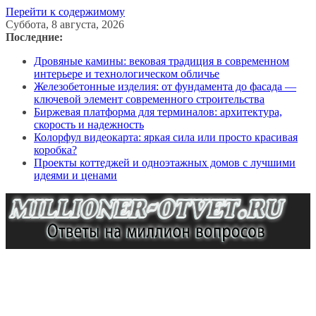
Перейти к содержимому
Суббота, 8 августа, 2026
Последние:
Дровяные камины: вековая традиция в современном
интерьере и технологическом обличье
Железобетонные изделия: от фундамента до фасада —
ключевой элемент современного строительства
Биржевая платформа для терминалов: архитектура,
скорость и надежность
Колорфул видеокарта: яркая сила или просто красивая
коробка?
Проекты коттеджей и одноэтажных домов с лучшими
идеями и ценами