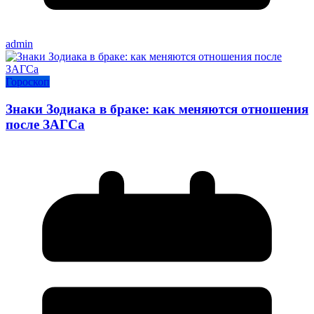
admin
Гороскоп
Знаки Зодиака в браке: как меняются отношения
после ЗАГСа