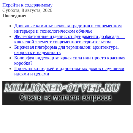
Перейти к содержимому
Суббота, 8 августа, 2026
Последние:
Дровяные камины: вековая традиция в современном
интерьере и технологическом обличье
Железобетонные изделия: от фундамента до фасада —
ключевой элемент современного строительства
Биржевая платформа для терминалов: архитектура,
скорость и надежность
Колорфул видеокарта: яркая сила или просто красивая
коробка?
Проекты коттеджей и одноэтажных домов с лучшими
идеями и ценами