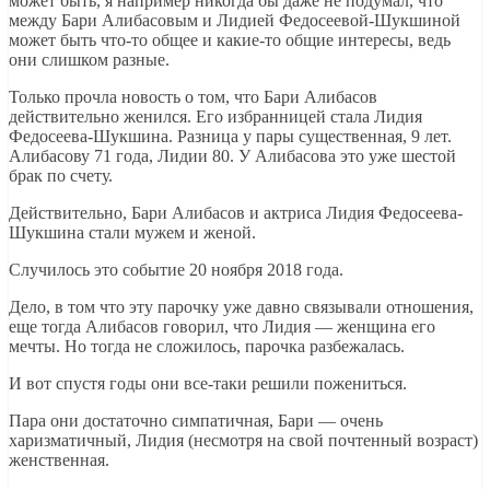
может быть, я например никогда бы даже не подумал, что
между Бари Алибасовым и Лидией Федосеевой-Шукшиной
может быть что-то общее и какие-то общие интересы, ведь
они слишком разные.
Только прочла новость о том, что Бари Алибасов
действительно женился. Его избранницей стала Лидия
Федосеева-Шукшина. Разница у пары существенная, 9 лет.
Алибасову 71 года, Лидии 80. У Алибасова это уже шестой
брак по счету.
Действительно, Бари Алибасов и актриса Лидия Федосеева-
Шукшина стали мужем и женой.
Случилось это событие 20 ноября 2018 года.
Дело, в том что эту парочку уже давно связывали отношения,
еще тогда Алибасов говорил, что Лидия — женщина его
мечты. Но тогда не сложилось, парочка разбежалась.
И вот спустя годы они все-таки решили пожениться.
Пара они достаточно симпатичная, Бари — очень
харизматичный, Лидия (несмотря на свой почтенный возраст)
женственная.