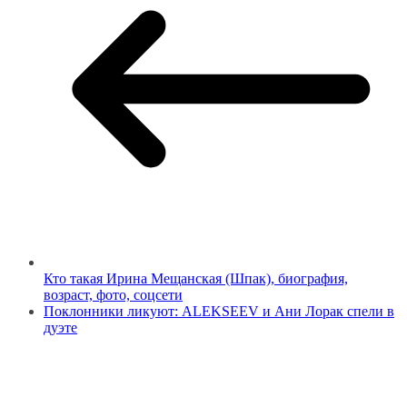
Кто такая Ирина Мещанская (Шпак), биография,
возраст, фото, соцсети
Поклонники ликуют: ALEKSEEV и Ани Лорак спели в
дуэте