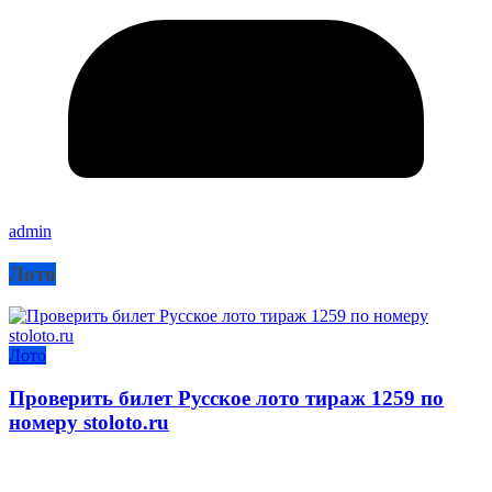
admin
Лото
Лото
Проверить билет Русское лото тираж 1259 по
номеру stoloto.ru