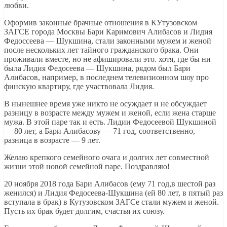
любви.
Оформив законные брачные отношения в КУтузовском
ЗАГСЕ города Москвы Бари Каримович Алибасов и Лидия
Федоссеева — Шукшина, стали законными мужем и женой
после нескольких лет тайного гражданского брака. Они
проживали вместе, но не афишировали это. хотя, где бы ни
была Лидия Федосеева — Шукшина, рядом был Бари
Алибасов, например, в последнем телевизионном шоу про
финскую квартиру, где участвовала Лидия.
В нынешнее время уже никто не осуждает и не обсуждает
разницу в возрасте между мужем и женой, если жена старше
мужа. В этой паре так и есть. Лидии Федосеевой Шукшиной
— 80 лет, а Бари Алибасову — 71 год, соответственно,
разница в возрасте — 9 лет.
Желаю крепкого семейного очага и долгих лет совместной
жизни этой новой семейной паре. Поздравляю!
20 ноября 2018 года Бари Алибасов (ему 71 год,в шестой раз
женился) и Лидия Федосеева-Шукшина (ей 80 лет, в пятый раз
вступала в брак) в Кутузовском ЗАГСе стали мужем и женой.
Пусть их брак будет долгим, счастья их союзу.