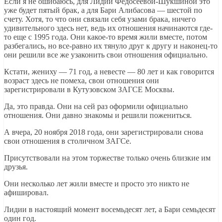
Если я не ошибаюсь, для Лидии Федосеевой-Шукшиной это
уже будет пятый брак, а для Бари Алибасова — шестой по
счету. Хотя, то что они связали себя узами брака, ничего
удивительного здесь нет, ведь их отношения начинаются где-
то еще с 1995 года. Они какое-то время жили вместе, потом
разбегались, но все-равно их тянуло друг к другу и наконец-то
они решили все же узаконить свои отношения официально.
Кстати, жениху — 71 год, а невесте — 80 лет и как говорится
возраст здесь не помеха, свои отношения они
зарегистрировали в Кутузовском ЗАГСЕ Москвы.
Да, это правда. Они на сей раз оформили официально
отношения. Они давно знакомы и решили пожениться.
А вчера, 20 ноября 2018 года, они зарегистрировали снова
свои отношения в столичном ЗАГСе.
Присутствовали на этом торжестве только очень близкие им
друзья.
Они несколько лет жили вместе и просто это никто не
афишировал.
Лидии в настоящий момент восемьдесят лет, а Бари семьдесят
один год.