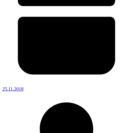
25.11.2018