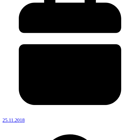
25.11.2018