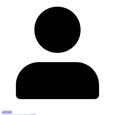
admin