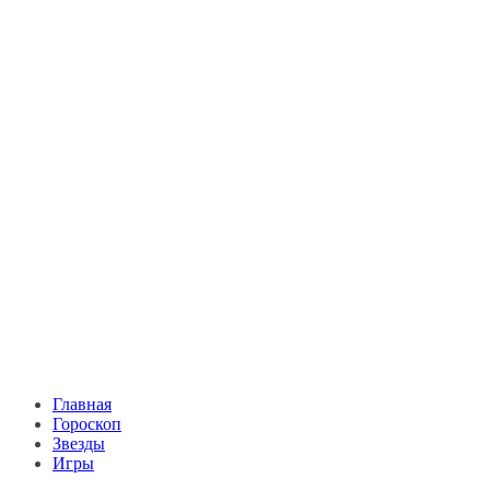
Главная
Гороскоп
Звезды
Игры