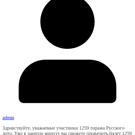
admin
Здравствуйте, уважаемые участники 1259 тиража Русского
лото. Уже в данную минуту вы сможете проверить билет 1259