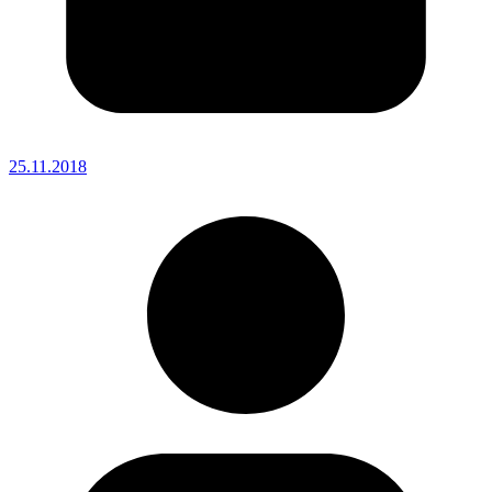
25.11.2018