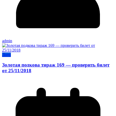
admin
Лото
Золотая подкова тираж 169 — проверить билет
от 25/11/2018