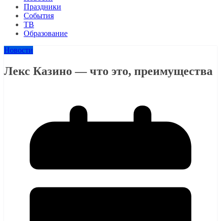
Праздники
События
ТВ
Образование
Новости
Лекс Казино — что это, преимущества