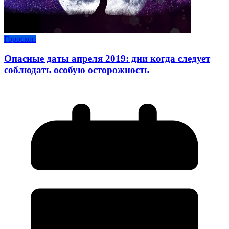
Гороскоп
Опасные даты апреля 2019: дни когда следует
соблюдать особую осторожность