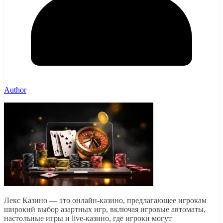
Author
Лекс Казино — это онлайн-казино, предлагающее игрокам
широкий выбор азартных игр, включая игровые автоматы,
настольные игры и live-казино, где игроки могут