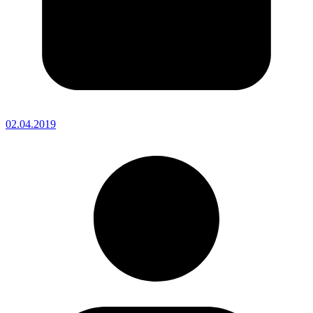
02.04.2019