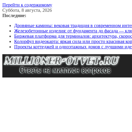
Перейти к содержимому
Суббота, 8 августа, 2026
Последние:
Дровяные камины: вековая традиция в современном инте
Железобетонные изделия: от фундамента до фасада — кл
Биржевая платформа для терминалов: архитектура, скоро
Колорфул видеокарта: яркая сила или просто красивая ко
Проекты коттеджей и одноэтажных домов с лучшими иде