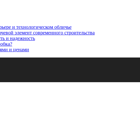
рьере и технологическом обличье
ючевой элемент современного строительства
сть и надежность
робка?
ями и ценами