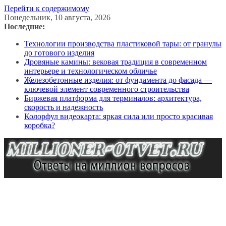
Перейти к содержимому
Понедельник, 10 августа, 2026
Последние:
Технологии производства пластиковой тары: от гранулы
до готового изделия
Дровяные камины: вековая традиция в современном
интерьере и технологическом обличье
Железобетонные изделия: от фундамента до фасада —
ключевой элемент современного строительства
Биржевая платформа для терминалов: архитектура,
скорость и надежность
Колорфул видеокарта: яркая сила или просто красивая
коробка?