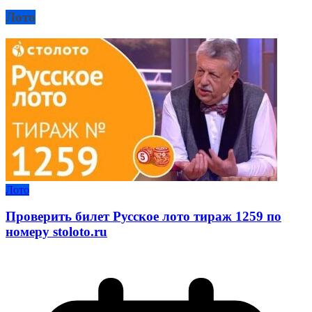
Лото
Лото
Проверить билет Русское лото тираж 1259 по
номеру stoloto.ru