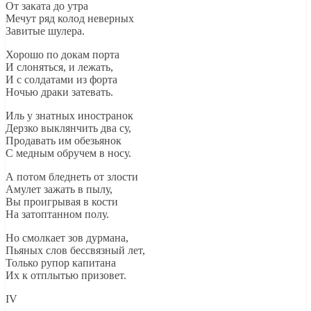
От заката до утра
Мечут ряд колод неверных
Завитые шулера.
Хорошо по докам порта
И слоняться, и лежать,
И с солдатами из форта
Ночью драки затевать.
Иль у знатных иностранок
Дерзко выклянчить два су,
Продавать им обезьянок
С медным обручем в носу.
А потом бледнеть от злости
Амулет зажать в пылу,
Вы проигрывая в кости
На затоптанном полу.
Но смолкает зов дурмана,
Пьяных слов бессвязный лет,
Только рупор капитана
Их к отплытью призовет.
IV