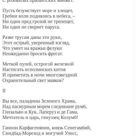
С розоватых брабантских манжет.
Пусть безумствует море и хлещет,
Гребни волн поднялись в небеса, –
Ни один пред грозой не трепещет,
Ни один не свернет паруса.
Разве трусам даны эти руки,
Этот острый, уверенный взгляд,
Что умеет на вражьи фелуки
Неожиданно бросить фрегат.
Меткой пулей, острогой железной
Настигать исполинских китов
И приметить в ночи многозвездной
Охранительный свет маяков?
II
Вы все, паладины Зеленого Храма,
Над пасмурным морем следившие румб,
Гонзальво и Кук, Лаперуз и де Гама,
Мечтатель и царь, генуэзец Колумб!
Ганнон Карфагенянин, князь Сенегамбий,
Синдбад-Мореход и могучий Улисс,