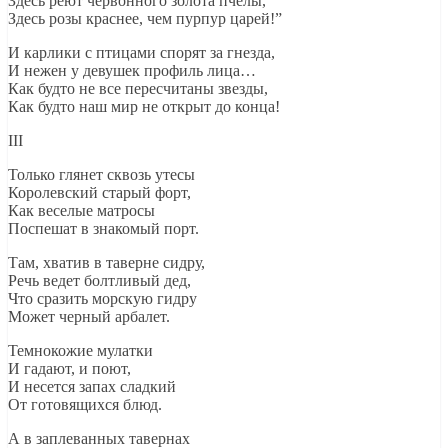
Здесь реют червонного золота пчелы,
Здесь розы краснее, чем пурпур царей!”
И карлики с птицами спорят за гнезда,
И нежен у девушек профиль лица…
Как будто не все пересчитаны звезды,
Как будто наш мир не открыт до конца!
III
Только глянет сквозь утесы
Королевский старый форт,
Как веселые матросы
Поспешат в знакомый порт.
Там, хватив в таверне сидру,
Речь ведет болтливый дед,
Что сразить морскую гидру
Может черный арбалет.
Темнокожие мулатки
И гадают, и поют,
И несется запах сладкий
От готовящихся блюд.
А в заплеванных тавернах