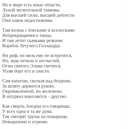
Но в мире есть иные области,
Луной мучительной томимы.
Для высшей силы, высшей доблести
Они навек недостижимы.
Там волны с блесками и всплесками
Непрекращаемого танца,
И там летит скачками резкими
Корабль Летучего Голландца.
Ни риф, ни мель ему не встретятся,
Но, знак печали и несчастий,
Огни святого Эльма светятся,
Усеяв борт его и снасти.
Сам капитан, скользя над бездною,
За шляпу держится рукою,
Окровавленной, но железною,
В штурвал вцепляется – другою.
Как смерть, бледны его товарищи,
У всех одна и та же дума.
Так смотрят трупы на пожарище,
Невыразимо и угрюмо.