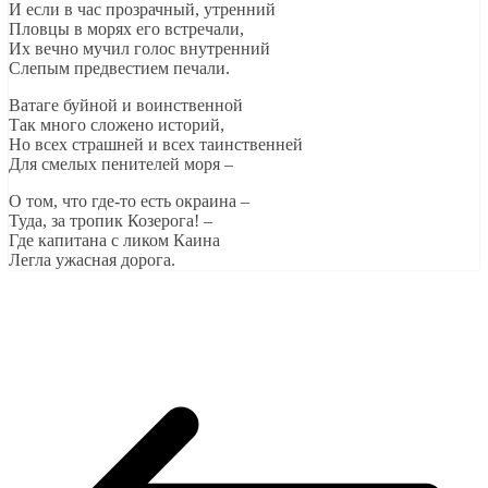
И если в час прозрачный, утренний
Пловцы в морях его встречали,
Их вечно мучил голос внутренний
Слепым предвестием печали.
Ватаге буйной и воинственной
Так много сложено историй,
Но всех страшней и всех таинственней
Для смелых пенителей моря –
О том, что где-то есть окраина –
Туда, за тропик Козерога! –
Где капитана с ликом Каина
Легла ужасная дорога.