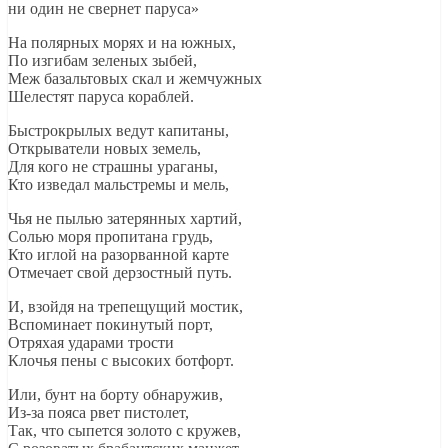
ни один не свернет паруса»
На полярных морях и на южных,
По изгибам зеленых зыбей,
Меж базальтовых скал и жемчужных
Шелестят паруса кораблей.
Быстрокрылых ведут капитаны,
Открыватели новых земель,
Для кого не страшны ураганы,
Кто изведал мальстремы и мель,
Чья не пылью затерянных хартий,
Солью моря пропитана грудь,
Кто иглой на разорванной карте
Отмечает свой дерзостный путь.
И, взойдя на трепещущий мостик,
Вспоминает покинутый порт,
Отряхая ударами трости
Клочья пены с высоких ботфорт.
Или, бунт на борту обнаружив,
Из-за пояса рвет пистолет,
Так, что сыпется золото с кружев,