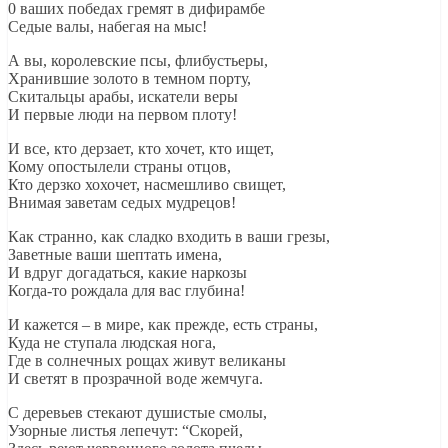
0 ваших победах гремят в дифирамбе
Седые валы, набегая на мыс!
А вы, королевские псы, флибустьеры,
Хранившие золото в темном порту,
Скитальцы арабы, искатели веры
И первые люди на первом плоту!
И все, кто дерзает, кто хочет, кто ищет,
Кому опостылели страны отцов,
Кто дерзко хохочет, насмешливо свищет,
Внимая заветам седых мудрецов!
Как странно, как сладко входить в ваши грезы,
Заветные ваши шептать имена,
И вдруг догадаться, какие наркозы
Когда-то рождала для вас глубина!
И кажется – в мире, как прежде, есть страны,
Куда не ступала людская нога,
Где в солнечных рощах живут великаны
И светят в прозрачной воде жемчуга.
С деревьев стекают душистые смолы,
Узорные листья лепечут: “Скорей,