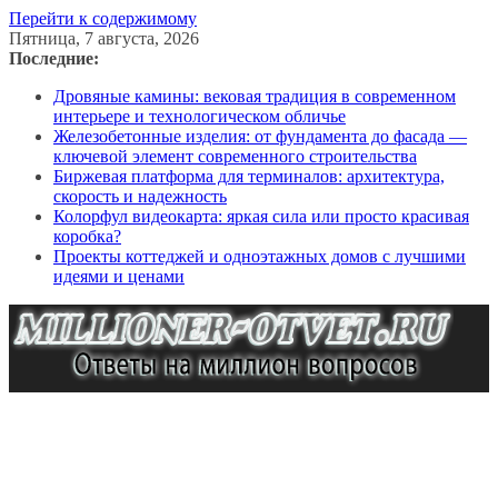
Перейти к содержимому
Пятница, 7 августа, 2026
Последние:
Дровяные камины: вековая традиция в современном
интерьере и технологическом обличье
Железобетонные изделия: от фундамента до фасада —
ключевой элемент современного строительства
Биржевая платформа для терминалов: архитектура,
скорость и надежность
Колорфул видеокарта: яркая сила или просто красивая
коробка?
Проекты коттеджей и одноэтажных домов с лучшими
идеями и ценами