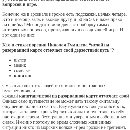
вопросов в игре.
Конечно же в арсенале игроков есть подсказки, целых четыре.
Это и помощь зала, и звонок другу, и 50 на 50, и даже право
на ошибку! Мы подготовили для вас подборку самых
интересных вопросов, прозвучавших в сегодняшней игре. И
вот один из них:
Кто в стихотворении Николая Гумилева “иглой на
разорванной карте отмечает свой дерзостный путь”?
шулер
медик
сомелье
капитан
Смысл жизни этих людей поэт видит в постоянных
путешествиях, и
каждый
капитан
«
иглой
на
разорванной
карте
отмечает
свой
Однако само путешествие не может дать такому скитальцу
ощущение полного счастья. Ему нужна настоящая опасность,
которая заставляет кровь бурлить в жилах и чувствовать себя
настоящим героем, бесстрашным и уверенным в собственных
силах. Именно поэтому во время сложных жизненных
ситуаций никто из морских волков «пред грозой не трепещет,