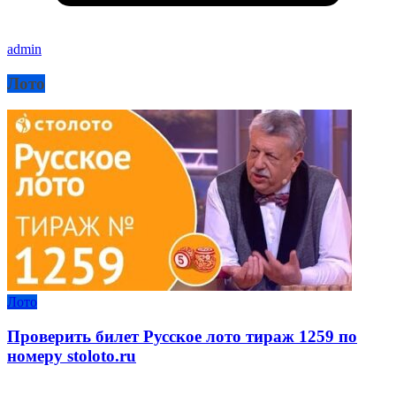
admin
Лото
Лото
Проверить билет Русское лото тираж 1259 по
номеру stoloto.ru