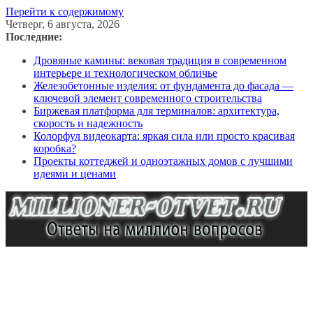
Перейти к содержимому
Четверг, 6 августа, 2026
Последние:
Дровяные камины: вековая традиция в современном
интерьере и технологическом обличье
Железобетонные изделия: от фундамента до фасада —
ключевой элемент современного строительства
Биржевая платформа для терминалов: архитектура,
скорость и надежность
Колорфул видеокарта: яркая сила или просто красивая
коробка?
Проекты коттеджей и одноэтажных домов с лучшими
идеями и ценами