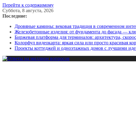
Перейти к содержимому
Суббота, 8 августа, 2026
Последние:
Дровяные камины: вековая традиция в современном инте
Железобетонные изделия: от фундамента до фасада — кл
Биржевая платформа для терминалов: архитектура, скоро
Колорфул видеокарта: яркая сила или просто красивая ко
Проекты коттеджей и одноэтажных домов с лучшими иде