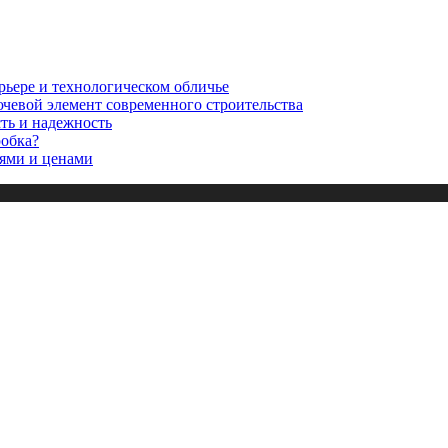
рьере и технологическом обличье
ючевой элемент современного строительства
сть и надежность
робка?
ями и ценами