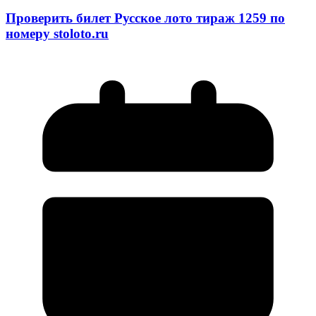
Проверить билет Русское лото тираж 1259 по
номеру stoloto.ru