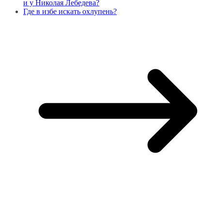
и у Николая Лебедева?
Где в избе искать охлупень?