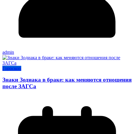
admin
Гороскоп
Знаки Зодиака в браке: как меняются отношения
после ЗАГСа