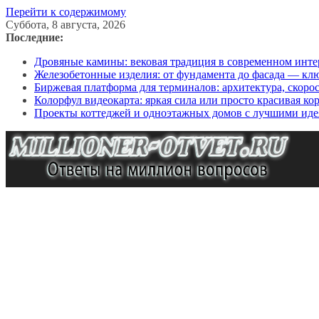
Перейти к содержимому
Суббота, 8 августа, 2026
Последние:
Дровяные камины: вековая традиция в современном инте
Железобетонные изделия: от фундамента до фасада — кл
Биржевая платформа для терминалов: архитектура, скоро
Колорфул видеокарта: яркая сила или просто красивая ко
Проекты коттеджей и одноэтажных домов с лучшими иде