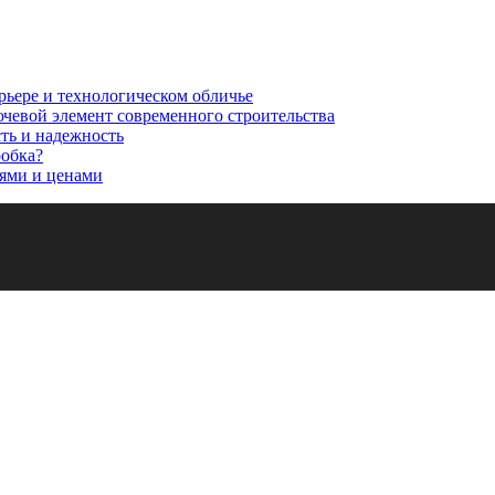
рьере и технологическом обличье
ючевой элемент современного строительства
сть и надежность
робка?
ями и ценами