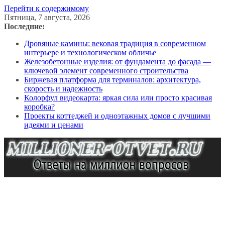
Перейти к содержимому
Пятница, 7 августа, 2026
Последние:
Дровяные камины: вековая традиция в современном
интерьере и технологическом обличье
Железобетонные изделия: от фундамента до фасада —
ключевой элемент современного строительства
Биржевая платформа для терминалов: архитектура,
скорость и надежность
Колорфул видеокарта: яркая сила или просто красивая
коробка?
Проекты коттеджей и одноэтажных домов с лучшими
идеями и ценами