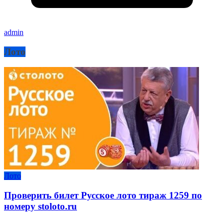
admin
Лото
Лото
Проверить билет Русское лото тираж 1259 по
номеру stoloto.ru