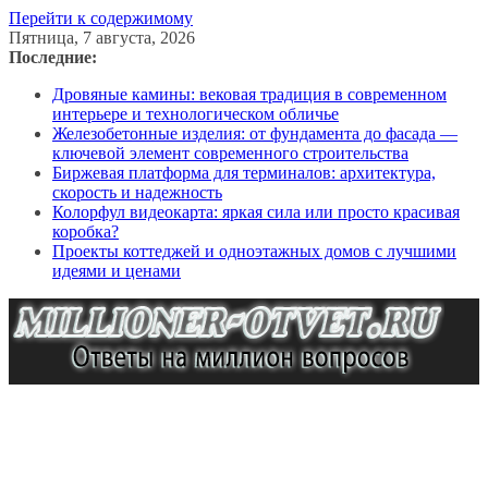
Перейти к содержимому
Пятница, 7 августа, 2026
Последние:
Дровяные камины: вековая традиция в современном
интерьере и технологическом обличье
Железобетонные изделия: от фундамента до фасада —
ключевой элемент современного строительства
Биржевая платформа для терминалов: архитектура,
скорость и надежность
Колорфул видеокарта: яркая сила или просто красивая
коробка?
Проекты коттеджей и одноэтажных домов с лучшими
идеями и ценами