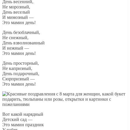
День весенний,
Не морозный,
День веселый
И мимозный —
Это мамин день!
День безоблачный,
Не снежный,
День взволнованный
И нежный —
Это мамин день!
День просторный,
Не капризный,
День подарочный,
Сюрпризный —
Это мамин день!
Вот какой нарядный
Детский сад —
Это мамин праздник
У ребят.