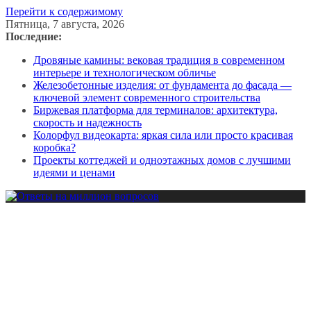
Перейти к содержимому
Пятница, 7 августа, 2026
Последние:
Дровяные камины: вековая традиция в современном
интерьере и технологическом обличье
Железобетонные изделия: от фундамента до фасада —
ключевой элемент современного строительства
Биржевая платформа для терминалов: архитектура,
скорость и надежность
Колорфул видеокарта: яркая сила или просто красивая
коробка?
Проекты коттеджей и одноэтажных домов с лучшими
идеями и ценами