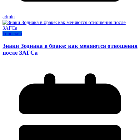
admin
Гороскоп
Знаки Зодиака в браке: как меняются отношения
после ЗАГСа