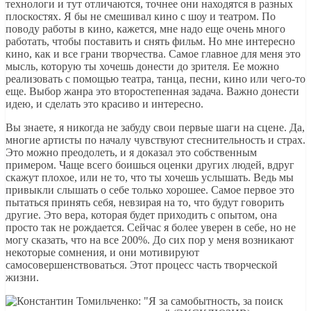
технологи и тут отличаются, точнее они находятся в разных
плоскостях. Я бы не смешивал кино с шоу и театром. По
поводу работы в кино, кажется, мне надо еще очень много
работать, чтобы поставить и снять фильм. Но мне интересно
кино, как и все грани творчества. Самое главное для меня это
мысль, которую ты хочешь донести до зрителя. Ее можно
реализовать с помощью театра, танца, песни, кино или чего-то
еще. Выбор жанра это второстепенная задача. Важно донести
идею, и сделать это красиво и интересно.
Вы знаете, я никогда не забуду свои первые шаги на сцене. Да,
многие артисты по началу чувствуют стеснительность и страх.
Это можно преодолеть, и я доказал это собственным
примером. Чаще всего боишься оценки других людей, вдруг
скажут плохое, или не то, что ты хочешь услышать. Ведь мы
привыкли слышать о себе только хорошее. Самое первое это
пытаться принять себя, невзирая на то, что будут говорить
другие. Это вера, которая будет приходить с опытом, она
просто так не рождается. Сейчас я более уверен в себе, но не
могу сказать, что на все 200%. До сих пор у меня возникают
некоторые сомнения, и они мотивируют
самосовершенствоваться. Этот процесс часть творческой
жизни.