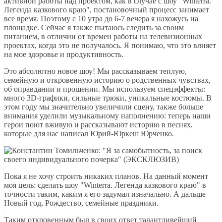
активной работы над проектом, как в случае с шоу "Winterra.
Легенда казкового краю", постановочный процесс занимает
все время. Поэтому с 10 утра до 6-7 вечера я нахожусь на
площадке. Сейчас я также пытаюсь следить за своим
питанием, в отличии от времен работы на телевизионных
проектах, когда это не получалось. Я понимаю, что это влияет
на мое здоровье и продуктивность.
Это абсолютно новое шоу! Мы рассказываем теплую,
семейную и откровенную историю о родственных чувствах,
об оправдании и прощении. Мы используем спецэффекты:
много 3D-графики, сильные трюки, уникальные костюмы. В
этом году мы значительно увеличили сцену, также больше
внимания уделили музыкальному наполнению: теперь наши
герои поют вживую и рассказывают историю в песнях,
которые для нас написал Юрий-Юркеш Юрченко.
Пока я не хочу строить никаких планов. На данный момент
моя цель: сделать шоу "Winterra. Легенда казкового краю" в
точности таким, каким я его задумал изначально. А дальше
Новый год, Рождество, семейные праздники.
Таким откровенным был в своих ответ талантливейший