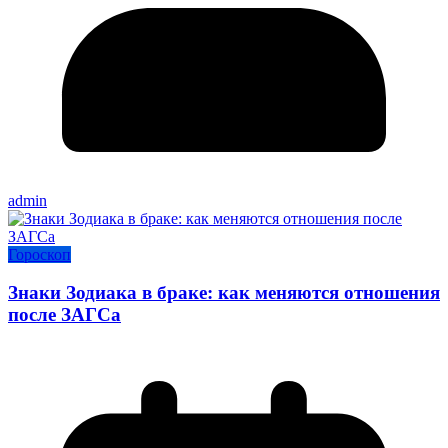
admin
Гороскоп
Знаки Зодиака в браке: как меняются отношения
после ЗАГСа