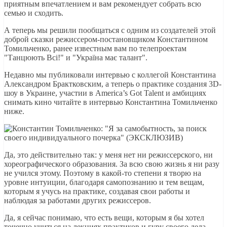
приятным впечатлением и вам рекомендует собрать всю
семью и сходить.
А теперь мы решили пообщаться с одним из создателей этой
доброй сказки режиссером-постановщиком Константином
Томильченко, ранее известным вам по телепроектам
"Танцюють Всі!" и "Україна має талант".
Недавно мы публиковали интервью с коллегой Константина
Александром Брактковским, а теперь о практике создания 3D-
шоу в Украине, участии в America’s Got Talent и амбициях
снимать кино читайте в интервью Константина Томильченко
ниже.
Да, это действительно так: у меня нет ни режиссерского, ни
хореографического образования. За всю свою жизнь я ни разу
не учился этому. Поэтому в какой-то степени я творю на
уровне интуиции, благодаря самопознанию и тем вещам,
которым я учусь на практике, создавая свои работы и
наблюдая за работами других режиссеров.
Да, я сейчас понимаю, что есть вещи, которым я бы хотел
точечно учиться на лекциях практиков и гуру своего дела.