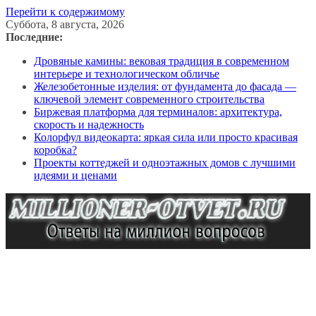
Перейти к содержимому
Суббота, 8 августа, 2026
Последние:
Дровяные камины: вековая традиция в современном
интерьере и технологическом обличье
Железобетонные изделия: от фундамента до фасада —
ключевой элемент современного строительства
Биржевая платформа для терминалов: архитектура,
скорость и надежность
Колорфул видеокарта: яркая сила или просто красивая
коробка?
Проекты коттеджей и одноэтажных домов с лучшими
идеями и ценами