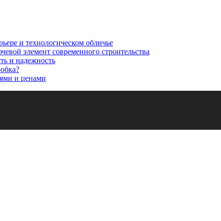
рьере и технологическом обличье
ючевой элемент современного строительства
сть и надежность
робка?
ями и ценами