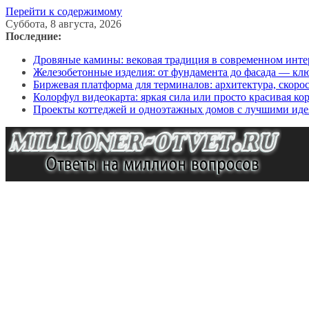
Перейти к содержимому
Суббота, 8 августа, 2026
Последние:
Дровяные камины: вековая традиция в современном инте
Железобетонные изделия: от фундамента до фасада — кл
Биржевая платформа для терминалов: архитектура, скоро
Колорфул видеокарта: яркая сила или просто красивая ко
Проекты коттеджей и одноэтажных домов с лучшими иде