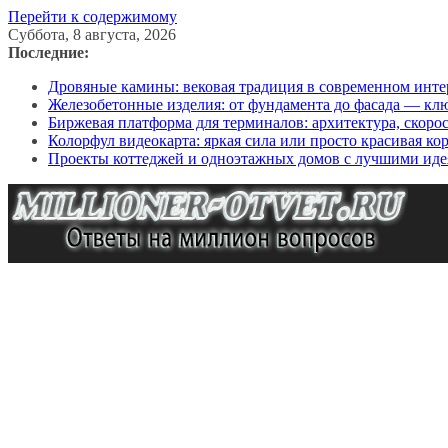
Перейти к содержимому
Суббота, 8 августа, 2026
Последние:
Дровяные камины: вековая традиция в современном инте
Железобетонные изделия: от фундамента до фасада — кл
Биржевая платформа для терминалов: архитектура, скоро
Колорфул видеокарта: яркая сила или просто красивая ко
Проекты коттеджей и одноэтажных домов с лучшими иде