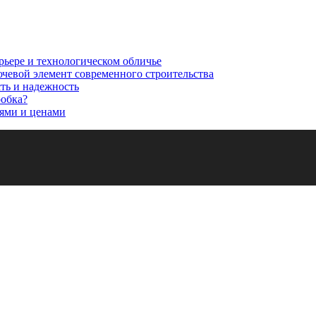
рьере и технологическом обличье
ючевой элемент современного строительства
сть и надежность
робка?
ями и ценами