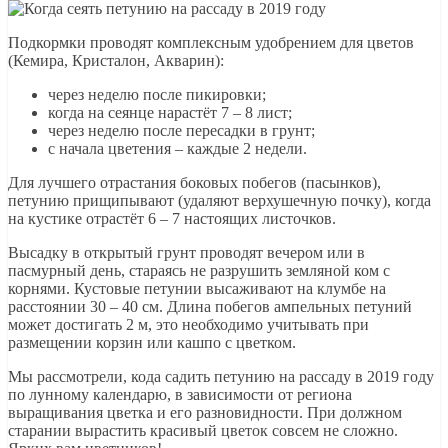
Подкормки проводят комплексным удобрением для цветов
(Кемира, Кристалон, Акварин):
через неделю после пикировки;
когда на сеянце нарастёт 7 – 8 лист;
через неделю после пересадки в грунт;
с начала цветения – каждые 2 недели.
Для лучшего отрастания боковых побегов (пасынков),
петунию прищипывают (удаляют верхушечную почку), когда
на кустике отрастёт 6 – 7 настоящих листочков.
Высадку в открытый грунт проводят вечером или в
пасмурный день, стараясь не разрушить земляной ком с
корнями. Кустовые петунии высаживают на клумбе на
расстоянии 30 – 40 см. Длина побегов ампельных петуний
может достигать 2 м, это необходимо учитывать при
размещении корзин или кашпо с цветком.
Мы рассмотрели, кода садить петунию на рассаду в 2019 году
по лунному календарю, в зависимости от региона
выращивания цветка и его разновидности. При должном
старании вырастить красивый цветок совсем не сложно.