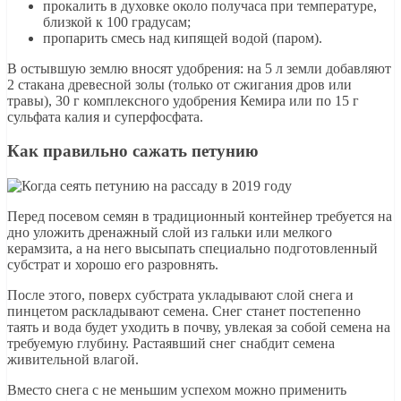
прокалить в духовке около получаса при температуре,
близкой к 100 градусам;
пропарить смесь над кипящей водой (паром).
В остывшую землю вносят удобрения: на 5 л земли добавляют
2 стакана древесной золы (только от сжигания дров или
травы), 30 г комплексного удобрения Кемира или по 15 г
сульфата калия и суперфосфата.
Как правильно сажать петунию
Перед посевом семян в традиционный контейнер требуется на
дно уложить дренажный слой из гальки или мелкого
керамзита, а на него высыпать специально подготовленный
субстрат и хорошо его разровнять.
После этого, поверх субстрата укладывают слой снега и
пинцетом раскладывают семена. Снег станет постепенно
таять и вода будет уходить в почву, увлекая за собой семена на
требуемую глубину. Растаявший снег снабдит семена
живительной влагой.
Вместо снега с не меньшим успехом можно применить