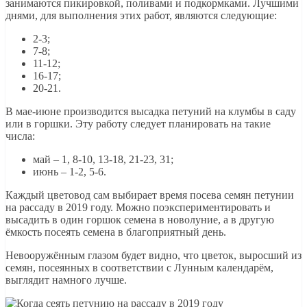
занимаются пикировкой, поливами и подкормками. Лучшими
днями, для выполнения этих работ, являются следующие:
2-3;
7-8;
11-12;
16-17;
20-21.
В мае-июне производится высадка петуний на клумбы в саду
или в горшки. Эту работу следует планировать на такие
числа:
май – 1, 8-10, 13-18, 21-23, 31;
июнь – 1-2, 5-6.
Каждый цветовод сам выбирает время посева семян петунии
на рассаду в 2019 году. Можно поэкспериментировать и
высадить в один горшок семена в новолуние, а в другую
ёмкость посеять семена в благоприятный день.
Невооружённым глазом будет видно, что цветок, выросший из
семян, посеянных в соответствии с Лунным календарём,
выглядит намного лучше.