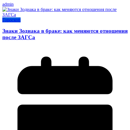
admin
Гороскоп
Знаки Зодиака в браке: как меняются отношения
после ЗАГСа