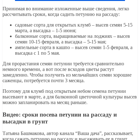
Принимая во внимание изложенные выше сведения, легко
рассчитывать сроки, когда садить петунию на рассаду:
садовые сорта для открытых клумб – высев семян 5-15
марта, а высадка – 1-5 июня;
балконные сорта, выращиваемые на лоджиях – высев
семян 10-15 февраля, а высадка – 5-15 мая;
ампельные сорта в кашпо – высев семян 1-5 февраля, а
высадка с 1 по 5 мая.
Для прорастания семян петунии требуется сравнительно
немного времени, а вот после всходов цветы растут
замедленно. Чтобы получить из мельчайших семян хорошие
саженцы, потребуется почти 3 месяца.
Поэтому для клумб под открытым небом семена петунии
высевают в марте, а для балконной цветочной культуры высев
можно запланировать на месяц раньше.
Видео: сроки посева петунии на рассаду и
высадки в грунт
Татьяна Башмакова, автор канала “Ваша дача”, рассказывает,
когда сажать петунию на рассаду и высаживать ее в грунт.