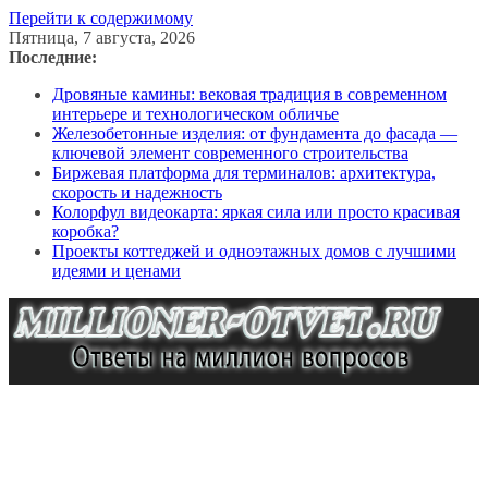
Перейти к содержимому
Пятница, 7 августа, 2026
Последние:
Дровяные камины: вековая традиция в современном
интерьере и технологическом обличье
Железобетонные изделия: от фундамента до фасада —
ключевой элемент современного строительства
Биржевая платформа для терминалов: архитектура,
скорость и надежность
Колорфул видеокарта: яркая сила или просто красивая
коробка?
Проекты коттеджей и одноэтажных домов с лучшими
идеями и ценами