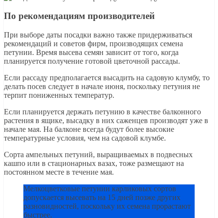
По рекомендациям производителей
При выборе даты посадки важно также придерживаться
рекомендаций и советов фирм, производящих семена
петунии. Время высева семян зависит от того, когда
планируется получение готовой цветочной рассады.
Если рассаду предполагается высадить на садовую клумбу, то
делать посев следует в начале июня, поскольку петуния не
терпит пониженных температур.
Если планируется держать петунию в качестве балконного
растения в ящике, высадку в них саженцев производят уже в
начале мая. На балконе всегда будут более высокие
температурные условия, чем на садовой клумбе.
Сорта ампельных петуний, выращиваемых в подвесных
кашпо или в стационарных вазах, тоже размещают на
постоянном месте в течение мая.
Мелкоцветковые петунии карликовых сортов
допускается высевать на 15 дней позже других
разновидностей, поскольку их семена прорастают
быстрее.