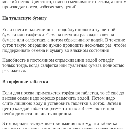
мелкий песок. Для этого, семена смешивают с песком, а потом
производят посев, избегая загущений.
На туалетную бумагу
Если снега в наличии нет – подойдут полоски туалетной
бумаги или салфетки. Семена петунии раскладывают на
бумаге или салфетках, а потом сбрызгивают водой. В течение
суток такую операцию нужно проводить несколько раз, чтобы
поддерживать семена и бумагу во влажном состоянии.
Надобность в постоянном опрыскивании водой отпадёт
только тогда, когда салфетка или туалетная бумага полностью
разложится.
В торфяные таблетки
Если для посева применяется торфяная таблетка, то её ещё до
высева семян надо хорошо размочить водой. Потом надо
слить лишнюю воду и установить таблетки в лоток. Затем в
центр каждой таблетки разместить по 2-4 семянки и при
необходимости поливать шприцем.
Этот вариант заслуживает внимания потому, что таблетка
никогда не плесневеет и, при пикировке сеянец переносится