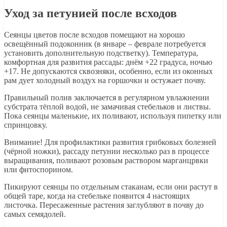
Уход за петунией после всходов
Сеянцы цветов после всходов помещают на хорошо
освещённый подоконник (в январе – феврале потребуется
установить дополнительную подстветку). Температура,
комфортная для развития рассады: днём +22 градуса, ночью
+17. Не допускаются сквозняки, особенно, если из оконных
рам дует холодный воздух на горшочки и остужает почву.
Правильный полив заключается в регулярном увлажнении
субстрата тёплой водой, не замачивая стебельков и листвы.
Пока сеянцы маленькие, их поливают, используя пипетку или
спринцовку.
Внимание! Для профилактики развития грибковых болезней
(чёрной ножки), рассаду петунии несколько раз в процессе
выращивания, поливают розовым раствором марганцрвки
или фитоспорином.
Пикируют сеянцы по отдельным стаканам, если они растут в
общей таре, когда на стебельке появится 4 настоящих
листочка. Пересаженные растения заглубляют в почву до
самых семядолей.