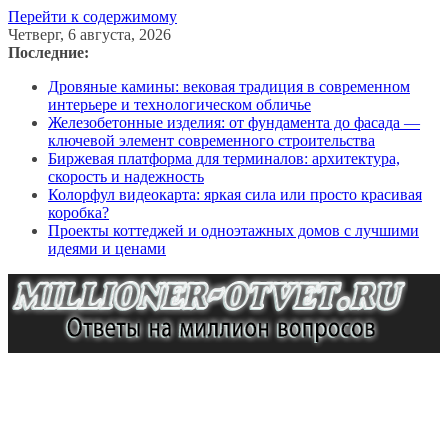
Перейти к содержимому
Четверг, 6 августа, 2026
Последние:
Дровяные камины: вековая традиция в современном
интерьере и технологическом обличье
Железобетонные изделия: от фундамента до фасада —
ключевой элемент современного строительства
Биржевая платформа для терминалов: архитектура,
скорость и надежность
Колорфул видеокарта: яркая сила или просто красивая
коробка?
Проекты коттеджей и одноэтажных домов с лучшими
идеями и ценами