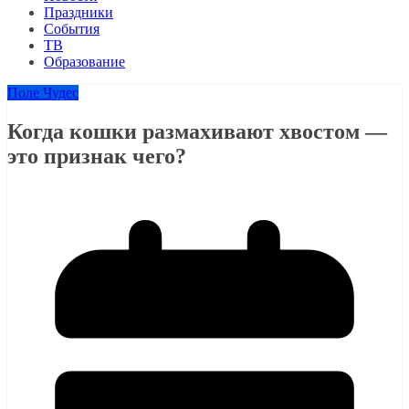
Праздники
События
ТВ
Образование
Поле Чудес
Когда кошки размахивают хвостом —
это признак чего?