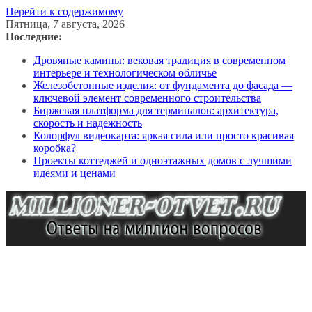
Перейти к содержимому
Пятница, 7 августа, 2026
Последние:
Дровяные камины: вековая традиция в современном
интерьере и технологическом обличье
Железобетонные изделия: от фундамента до фасада —
ключевой элемент современного строительства
Биржевая платформа для терминалов: архитектура,
скорость и надежность
Колорфул видеокарта: яркая сила или просто красивая
коробка?
Проекты коттеджей и одноэтажных домов с лучшими
идеями и ценами