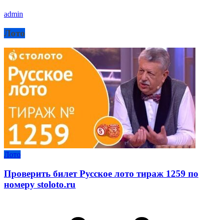
admin
Лото
Лото
Проверить билет Русское лото тираж 1259 по
номеру stoloto.ru