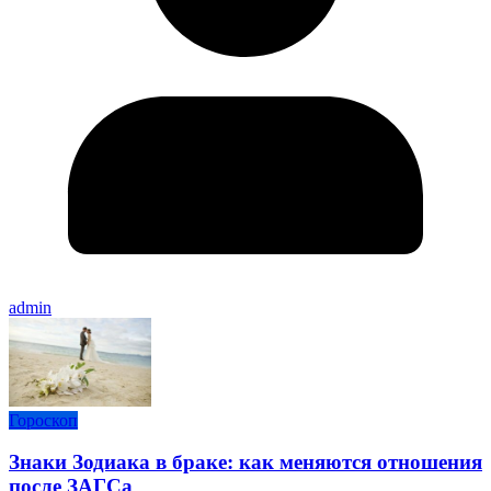
admin
Гороскоп
Знаки Зодиака в браке: как меняются отношения
после ЗАГСа