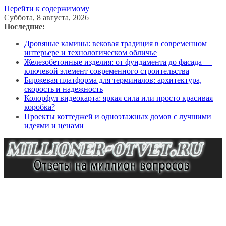
Перейти к содержимому
Суббота, 8 августа, 2026
Последние:
Дровяные камины: вековая традиция в современном
интерьере и технологическом обличье
Железобетонные изделия: от фундамента до фасада —
ключевой элемент современного строительства
Биржевая платформа для терминалов: архитектура,
скорость и надежность
Колорфул видеокарта: яркая сила или просто красивая
коробка?
Проекты коттеджей и одноэтажных домов с лучшими
идеями и ценами