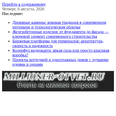
Перейти к содержимому
Четверг, 6 августа, 2026
Последние:
Дровяные камины: вековая традиция в современном
интерьере и технологическом обличье
Железобетонные изделия: от фундамента до фасада —
ключевой элемент современного строительства
Биржевая платформа для терминалов: архитектура,
скорость и надежность
Колорфул видеокарта: яркая сила или просто красивая
коробка?
Проекты коттеджей и одноэтажных домов с лучшими
идеями и ценами