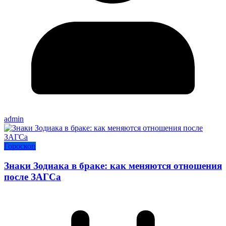
admin
Гороскоп
Знаки Зодиака в браке: как меняются отношения
после ЗАГСа