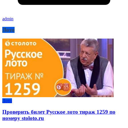
admin
Лото
Лото
Проверить билет Русское лото тираж 1259 по
номеру stoloto.ru