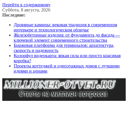
Перейти к содержимому
Суббота, 8 августа, 2026
Последние:
Дровяные камины: вековая традиция в современном
интерьере и технологическом обличье
Железобетонные изделия: от фундамента до фасада —
ключевой элемент современного строительства
Биржевая платформа для терминалов: архитектура,
скорость и надежность
Колорфул видеокарта: яркая сила или просто красивая
коробка?
Проекты коттеджей и одноэтажных домов с лучшими
идеями и ценами