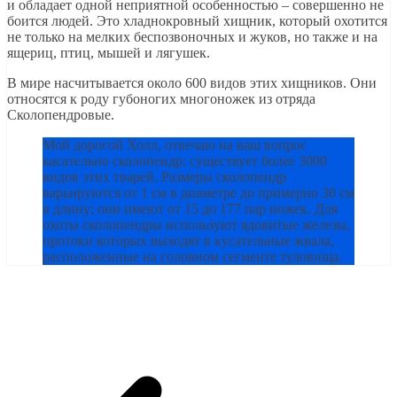
и обладает одной неприятной особенностью – совершенно не
боится людей. Это хладнокровный хищник, который охотится
не только на мелких беспозвоночных и жуков, но также и на
ящериц, птиц, мышей и лягушек.
В мире насчитывается около 600 видов этих хищников. Они
относятся к роду губоногих многоножек из отряда
Сколопендровые.
Мой дорогой Холл, отвечаю на ваш вопрос
касательно сколопендр: существует более 3000
видов этих тварей. Размеры сколопендр
варьируются от 1 см в диаметре до примерно 30 см
в длину; они имеют от 15 до 177 пар ножек. Для
охоты сколопендры используют ядовитые железы,
протоки которых выходят в кусательные жвала,
расположенные на головном сегменте туловища.